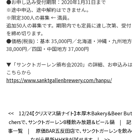
●お申し込み受付期限：2020年1月31日まで
※途中申込、途中解約はできません。
※限定300人の募集 ← 満員。
追加50人の募集です。期限内でも定員に達し次第、受付
を締め切ります。
●価格(税抜)：基本 35,000円／北海道・沖縄・九州地方
38,000円／四国・中国地方 37,000円
▼「サンクトガーレン頒布会2020」の詳細、お申込みは
こちらから
https://www.sanktgallenbrewery.com/hanpu/
<<
12/24【クリスマス鍋ナイト】本厚木Bakery＆Beer But
chersで、サンクトガーレン8種飲み放題＆ビール鍋
|
記
事一覧
|
原価BAR五反田店で、サンクトガーレンを飲み
ながら最新HHKBが試せます
|
>>