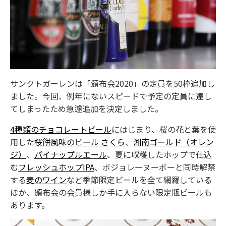
サンクトガーレンは「頒布会2020」の定員を50枠追加し
ました。今回、例年にないスピードで予定の定員に達し
てしまったため急遽追加を決定しました。
4種類のチョコレートビール
にはじまり、桜の花と葉を使
用した
桜餅風味のビール さくら
、
湘南ゴールド（オレン
ジ）
、
パイナップルエール
、夏に収穫したホップで仕込
む
フレッシュホップIPA
、ボジョレーヌーボーと同時解禁
する
麦のワイン
など季節限定ビールを全て網羅している
ほか、頒布会の会員様しか手に入らない限定瓶ビールも
あります。