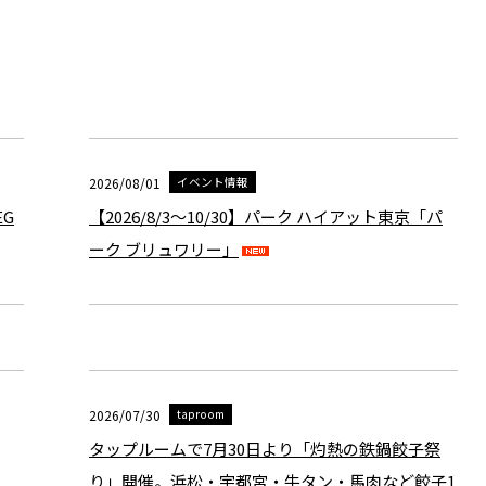
2026/08/01
イベント情報
EG
【2026/8/3～10/30】パーク ハイアット東京「パ
ーク ブリュワリー」
2026/07/30
taproom
タップルームで7月30日より「灼熱の鉄鍋餃子祭
り」開催。浜松・宇都宮・牛タン・馬肉など餃子1