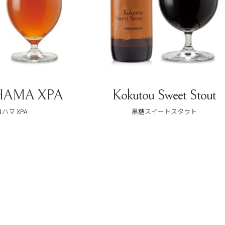
Kokutou Sweet Stout
Sweet V
黒糖スイートスタウト
スイー