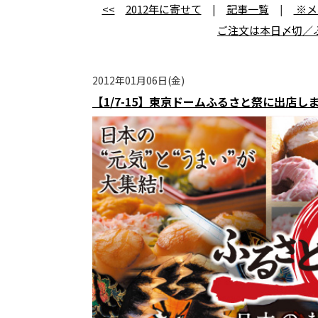
<<
2012年に寄せて
|
記事一覧
|
※メ
ご注文は本日〆切／
2012年01月06日(金)
【1/7-15】東京ドームふるさと祭に出店し