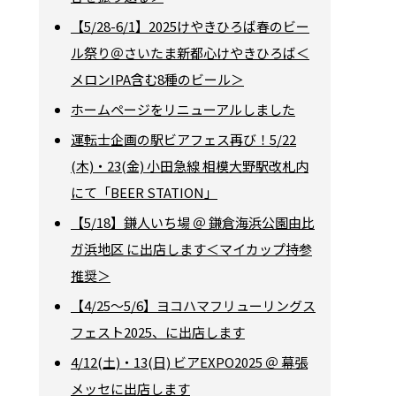
【5/28-6/1】2025けやきひろば春のビー
ル祭り＠さいたま新都心けやきひろば＜
メロンIPA含む8種のビール＞
ホームページをリニューアルしました
運転士企画の駅ビアフェス再び！5/22
(木)・23(金) 小田急線 相模大野駅改札内
にて「BEER STATION」
【5/18】鎌人いち場 ＠ 鎌倉海浜公園由比
ガ浜地区 に出店します＜マイカップ持参
推奨＞
【4/25～5/6】ヨコハマフリューリングス
フェスト2025、に出店します
4/12(土)・13(日) ビアEXPO2025 ＠ 幕張
メッセに出店します