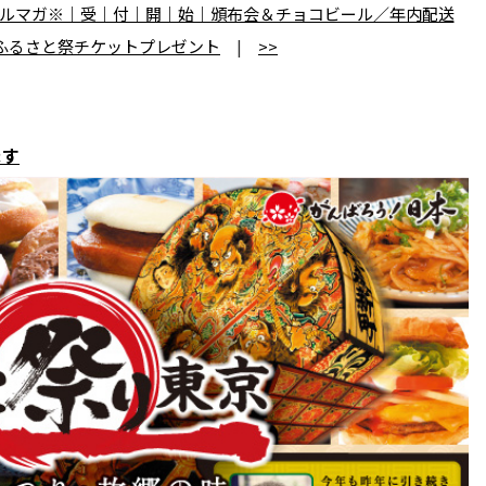
ルマガ※｜受｜付｜開｜始｜頒布会＆チョコビール／年内配送
ふるさと祭チケットプレゼント
|
>>
ます