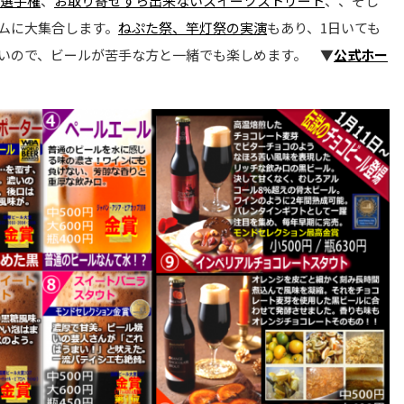
選手権
、
お取り寄せすら出来ないスイーツストリート
、、そし
ムに大集合します。
ねぷた祭、竿灯祭の実演
もあり、1日いても
無いので、ビールが苦手な方と一緒でも楽しめます。
▼
公式ホー