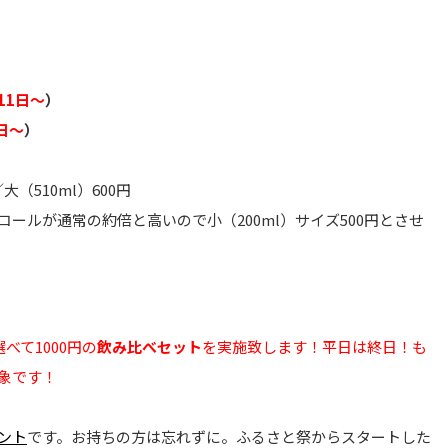
11日～
）
日～
）
（510ml）600円
ールが通常の約倍と高いので小（200ml）サイズ500円とさせ
べて1000円の
飲み比べセット
を実施致します！平日は終日！も
象です！
ント
です。お持ちの方は忘れずに。ふるさと祭からスタートした