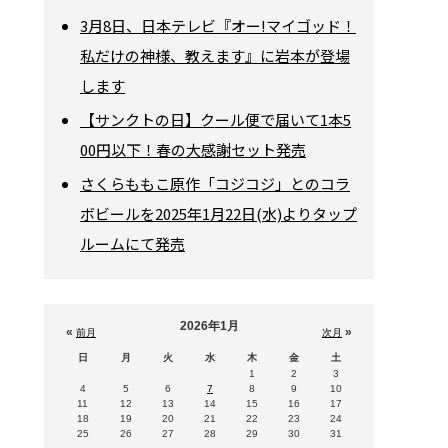
3月8日、日本テレビ『オー!マイゴッド！
私だけの神様、教えます』に岩本が登場
します
【サンクトの日】クール便で届いて1本5
00円以下！春の大感謝セット発売
さくらももこ原作「コジコジ」とのコラ
ボビールを2025年1月22日(水)よりタップ
ルームにて発売
2026年1月
«
»
前月
次月
日
月
火
水
木
金
土
1
2
3
4
5
6
7
8
9
10
11
12
13
14
15
16
17
18
19
20
21
22
23
24
25
26
27
28
29
30
31