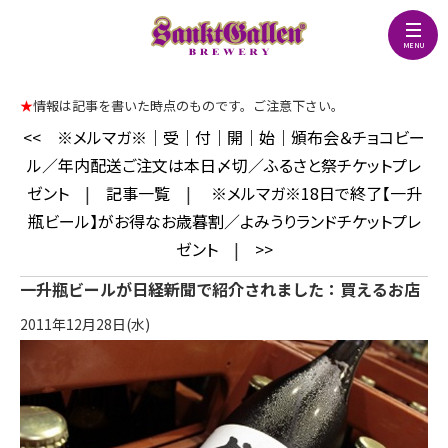
★
情報は記事を書いた時点のものです。ご注意下さい。
<<
※メルマガ※｜受｜付｜開｜始｜頒布会＆チョコビー
ル／年内配送ご注文は本日〆切／ふるさと祭チケットプレ
ゼント
|
記事一覧
|
※メルマガ※18日で終了【一升
瓶ビール】がお得なお歳暮割／よみうりランドチケットプレ
ゼント
|
>>
一升瓶ビールが日経新聞で紹介されました：買えるお店
2011年12月28日(水)