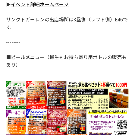
▶
イベント詳細ホームページ
サンクトガーレンの出店場所は3塁側（レフト側）E46で
す。
--------
■ビールメニュー
（樽生もお持ち帰り用ボトルの販売も
あり）