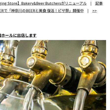
 Store】Bakery&Beer Butchersがリニューアル
|
記事
EERで「神奈川のBEERと美食 復活！ピザ祭」開催中
|
>>
ん橋ホールに出店します