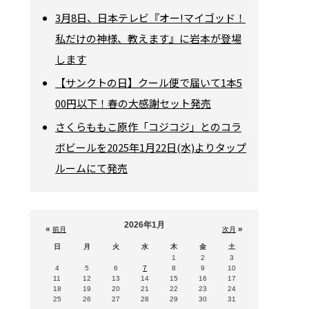
3月8日、日本テレビ『オー!マイゴッド！
私だけの神様、教えます』に岩本が登場
します
【サンクトの日】クール便で届いて1本5
00円以下！春の大感謝セット発売
さくらももこ原作「コジコジ」とのコラ
ボビールを2025年1月22日(水)よりタップ
ルームにて発売
2026年1月
«
»
前月
次月
日
月
火
水
木
金
土
1
2
3
4
5
6
7
8
9
10
11
12
13
14
15
16
17
18
19
20
21
22
23
24
25
26
27
28
29
30
31