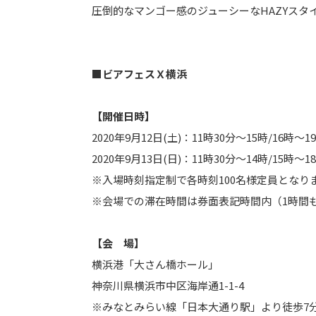
圧倒的なマンゴー感のジューシーなHAZYスタ
■ビアフェスＸ横浜
【開催日時】
2020年9月12日(土)：11時30分～15時/16時～1
2020年9月13日(日)：11時30分～14時/15時～1
※入場時刻指定制で各時刻100名様定員とな
※会場での滞在時間は券面表記時間内（1時間
【会 場】
横浜港「大さん橋ホール」
神奈川県横浜市中区海岸通1-1-4
※みなとみらい線「日本大通り駅」より徒歩7