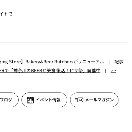
イトで
 Store】Bakery&Beer Butchersがリニューアル
|
記事
EERで「神奈川のBEERと美食 復活！ピザ祭」開催中
|
>>