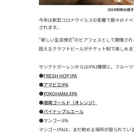
2019年時の
今年は新型コロナウイルスの影響で数々のイベ
されます。
“新しい生活様式”のビアフェスとして開催され
超えるクラフトビールがチケット制で楽しめま
サンクトガーレンからはIPA3種類と、フルー
●
FRESH HOP IPA
●
アマビエIPA
●
YOKOHAMA XPA
●
湘南ゴールド（オレンジ）
●
パイナップルエール
●マンゴーIPA
マンゴーIPAは、まだ飲める場所が限られてい