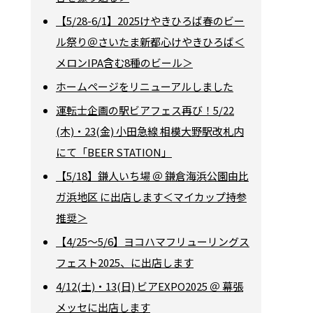
【5/28-6/1】2025けやきひろば春のビー
ル祭り＠さいたま新都心けやきひろば＜
メロンIPA含む8種のビール＞
ホームページをリニューアルしました
運転士企画の駅ビアフェス再び！5/22
(木)・23(金) 小田急線 相模大野駅改札内
にて「BEER STATION」
【5/18】鎌人いち場 ＠ 鎌倉海浜公園由比
ガ浜地区 に出店します＜マイカップ持参
推奨＞
【4/25～5/6】ヨコハマフリューリングス
フェスト2025、に出店します
4/12(土)・13(日) ビアEXPO2025 ＠ 幕張
メッセに出店します