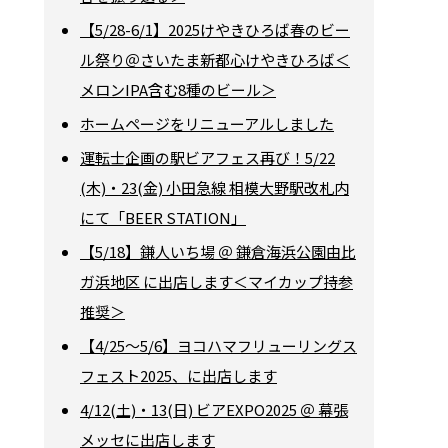
【5/28-6/1】2025けやきひろば春のビー
ル祭り＠さいたま新都心けやきひろば＜
メロンIPA含む8種のビール＞
ホームページをリニューアルしました
運転士企画の駅ビアフェス再び！5/22
(木)・23(金) 小田急線 相模大野駅改札内
にて「BEER STATION」
【5/18】鎌人いち場 ＠ 鎌倉海浜公園由比
ガ浜地区 に出店します＜マイカップ持参
推奨＞
【4/25～5/6】ヨコハマフリューリングス
フェスト2025、に出店します
4/12(土)・13(日) ビアEXPO2025 ＠ 幕張
メッセに出店します