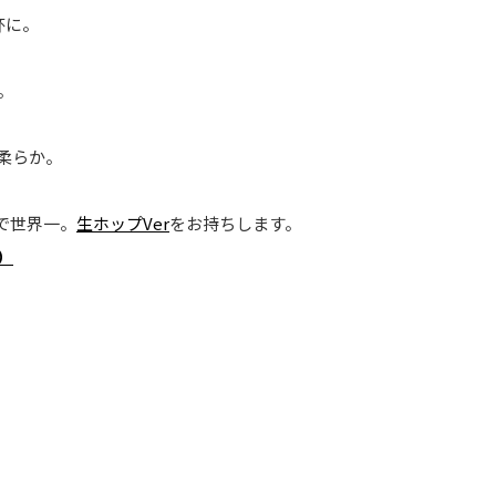
杯に。
。
柔らか。
門で世界一。
生ホップVer
をお持ちします。
）