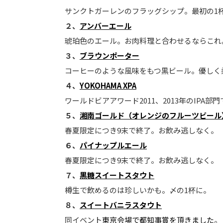
サンクトガーレンのフラッグシップ。最初の1
２、
アンバーエール
琥珀色のエール。お肉料理と合わせるならこれ
３、
ブラウンポーター
コーヒーのような風味をもつ黒ビール。優しく
４、
YOKOHAMA XPA
ワールドビアアワード2011、2013年のIPA部
５、
湘南ゴールド（オレンジのフルーツビール
春夏限定につき9末で終了。お飲み逃しなく。
６、
パイナップルエール
春夏限定につき9末で終了。お飲み逃しなく。
７、
黒糖スイートスタウト
樽生で飲めるのは珍しいかも。〆の1杯に。
８、
スイートバニラスタウト
同イベント
東京会場で都知事賞を頂きました
。