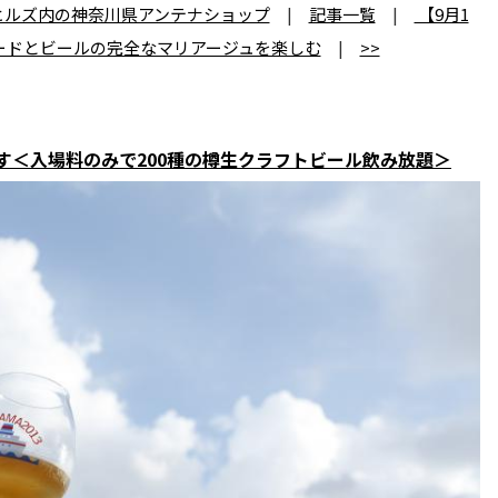
ヒルズ内の神奈川県アンテナショップ
|
記事一覧
|
【9月1
フードとビールの完全なマリアージュを楽しむ
|
>>
します＜入場料のみで200種の樽生クラフトビール飲み放題＞