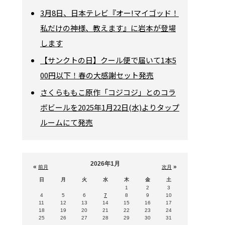
3月8日、日本テレビ『オー!マイゴッド！
私だけの神様、教えます』に岩本が登場
します
【サンクトの日】クール便で届いて1本5
00円以下！春の大感謝セット発売
さくらももこ原作「コジコジ」とのコラ
ボビールを2025年1月22日(水)よりタップ
ルームにて発売
2026年1月
«
»
前月
次月
日
月
火
水
木
金
土
1
2
3
4
5
6
7
8
9
10
11
12
13
14
15
16
17
18
19
20
21
22
23
24
25
26
27
28
29
30
31