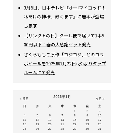
3月8日、日本テレビ『オー!マイゴッド！
私だけの神様、教えます』に岩本が登場
します
【サンクトの日】クール便で届いて1本5
00円以下！春の大感謝セット発売
さくらももこ原作「コジコジ」とのコラ
ボビールを2025年1月22日(水)よりタップ
ルームにて発売
2026年1月
«
»
前月
次月
日
月
火
水
木
金
土
1
2
3
4
5
6
7
8
9
10
11
12
13
14
15
16
17
18
19
20
21
22
23
24
25
26
27
28
29
30
31