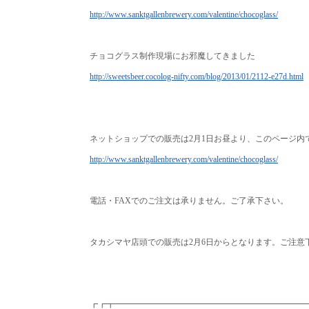
http://www.sanktgallenbrewery.
com/valentine/chocoglass/
チョコグラス制作現場にお邪魔してきました
http://sweetsbeer.cocolog-
nifty.com/blog/2013/01/2112-
e27d.html
ネットショップでの販売は2月1日お昼より、
このページ内
http://www.sanktgallenbrewery.
com/valentine/chocoglass/
電話・FAXでのご注文は承りません。ご了承下さい。
タカシマヤ店頭での販売は2月6日からとなります。
ご注意
┏┏┳━━━━━━━━━━━━━━━━━━━━━━━