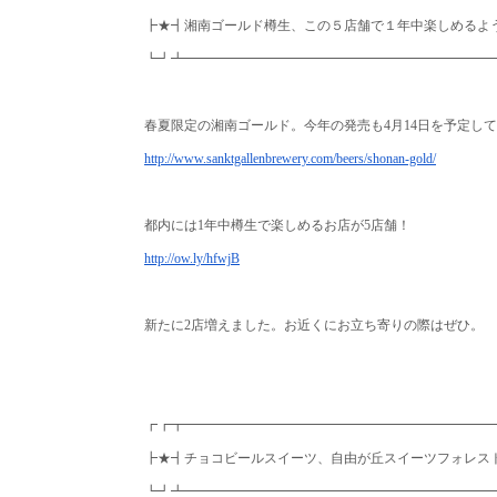
┣★┫湘南ゴールド樽生、この５店舗で１年中楽しめるよ
┗┛┻━━━━━━━━━━━━━━━━━━━━━━━
春夏限定の湘南ゴールド。
今年の発売も4月14日を予定し
http://www.sanktgallenbrewery.
com/beers/shonan-gold/
都内には1年中樽生で楽しめるお店が5店舗！
http://ow.ly/hfwjB
新たに2店増えました。お近くにお立ち寄りの際はぜひ。
┏┏┳━━━━━━━━━━━━━━━━━━━━━━━
┣★┫チョコビールスイーツ、自由が丘スイーツフォレス
┗┛┻━━━━━━━━━━━━━━━━━━━━━━━