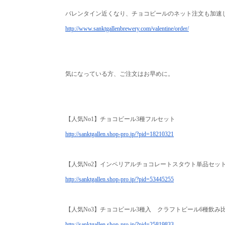
バレンタイン近くなり、
チョコビールのネット注文も加速
http://www.sanktgallenbrewery.
com/valentine/order/
気になっている方、ご注文はお早めに。
【人気No1】チョコビール3種フルセット
http://sanktgallen.shop-pro.
jp/?pid=18210321
【人気No2】インペリアルチョコレートスタウト単品セッ
http://sanktgallen.shop-pro.
jp/?pid=53445255
【人気No3】チョコビール3種入 クラフトビール6種飲み
http://sanktgallen.shop-pro.
jp/?pid=25819833