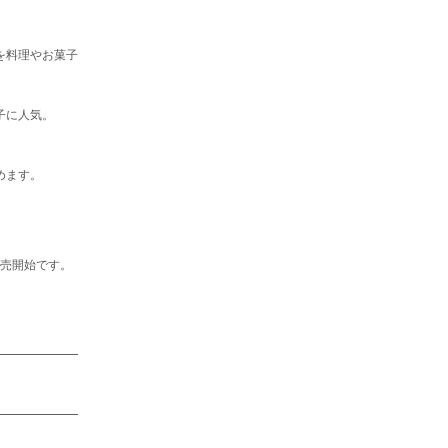
を料理やお菓子
子に人気
。
めます。
売開始です。
━━━━
━━━
━━━━
━━━