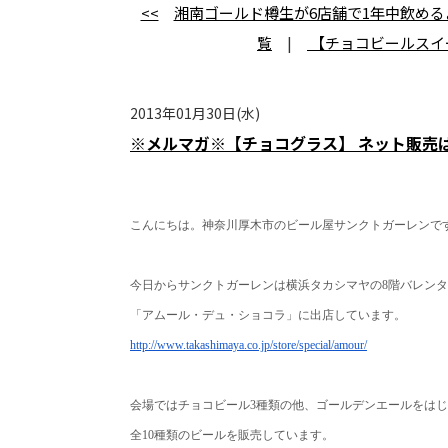
<<
湘南ゴールド樽生が6店舗で1年中飲め
覧
|
【チョコビールスイ
2013年01月30日(水)
※メルマガ※【チョコグラス】 ネット販売
こんにちは。神奈川厚木市のビール屋サンクトガーレンで
今日からサンクトガーレンは横浜タカシマヤの8階バレン
「アムール・デュ・ショコラ」に出店しています。
http://www.takashimaya.co.jp/
store/special/amour/
会場ではチョコビール3種類の他、
ゴールデンエールをはじ
全10種類のビールを販売しています。