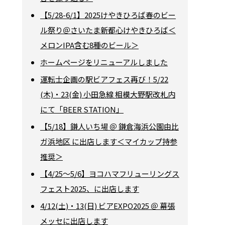
【5/28-6/1】2025けやきひろば春のビー
ル祭り＠さいたま新都心けやきひろば＜
メロンIPA含む8種のビール＞
ホームページをリニューアルしました
運転士企画の駅ビアフェス再び！5/22
(木)・23(金) 小田急線 相模大野駅改札内
にて「BEER STATION」
【5/18】鎌人いち場 ＠ 鎌倉海浜公園由比
ガ浜地区 に出店します＜マイカップ持参
推奨＞
【4/25～5/6】ヨコハマフリューリングス
フェスト2025、に出店します
4/12(土)・13(日) ビアEXPO2025 ＠ 幕張
メッセに出店します