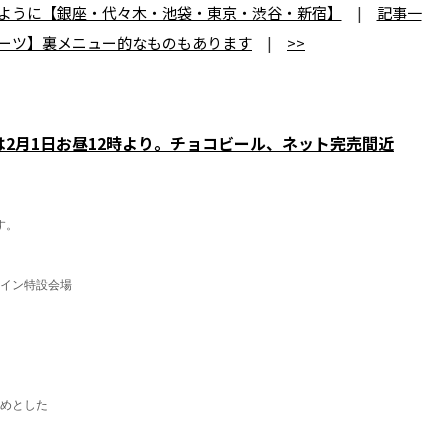
るように【銀座・代々木・池袋・東京・渋谷・新宿】
|
記事一
ーツ】裏メニュー的なものもあります
|
>>
は2月1日お昼12時より。チョコビール、ネット完売間近
す。
タイン特
設会場
めとした