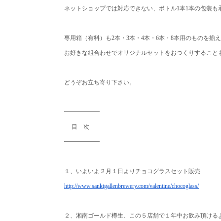
ネットショップでは対応できない、
ボトル1本1本の包装も
専用箱（有料）も2本・3本・4本・6本・
8本用のものを揃
お好きな組合わせでオリジナルセットをおつくりすること
どうぞお立ち寄り下さい。
━━━━━━
目 次
━━━━━━
１、いよいよ２月１日よりチョコグラスセット販売
http://www.sanktgallenbrewery.
com/valentine/chocoglass/
２、湘南ゴールド樽生、この５店舗で１年中お飲み頂ける