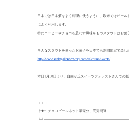
日本では日本酒をよく料理に使うように、
欧米ではビール
によく利用します。
特にコーヒーやチョコを思わす風味をもつスタウトはお菓
そんなスタウトを使ったお菓子を日本でも期間限定で楽し
http://www.sanktgallenbrewery.
com/valentine/sweets/
本日1月30日より、
自由が丘スイーツフォレストさんでの販
┏┏┳━━━━━━━━━━━━━━━━━━━━━━━
┣★┫チョコビールネット販売分、完売間近
┗┛┻━━━━━━━━━━━━━━━━━━━━━━━