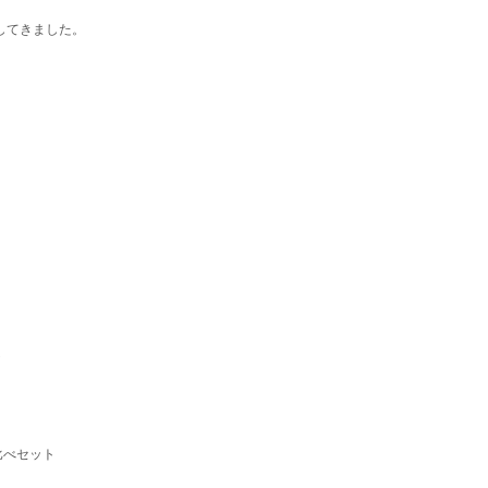
してきました。
ト
比べセット