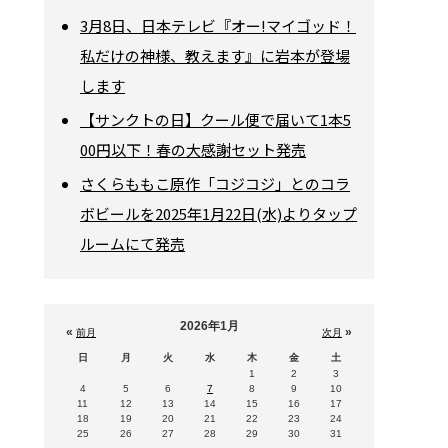
3月8日、日本テレビ『オー!マイゴッド！
私だけの神様、教えます』に岩本が登場
します
【サンクトの日】クール便で届いて1本5
00円以下！春の大感謝セット発売
さくらももこ原作「コジコジ」とのコラ
ボビールを2025年1月22日(水)よりタップ
ルームにて発売
2026年1月
«
»
前月
次月
日
月
火
水
木
金
土
1
2
3
4
5
6
7
8
9
10
11
12
13
14
15
16
17
18
19
20
21
22
23
24
25
26
27
28
29
30
31