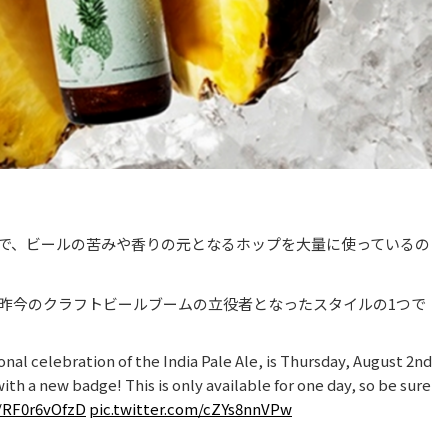
つで、ビールの苦みや香りの元となるホップを大量に使っているの
 昨今のクラフトビールブームの立役者となったスタイルの1つで
onal celebration of the India Pale Ale, is Thursday, August 2nd
ith a new badge! This is only available for one day, so be sure
o/RF0r6vOfzD
pic.twitter.com/cZYs8nnVPw