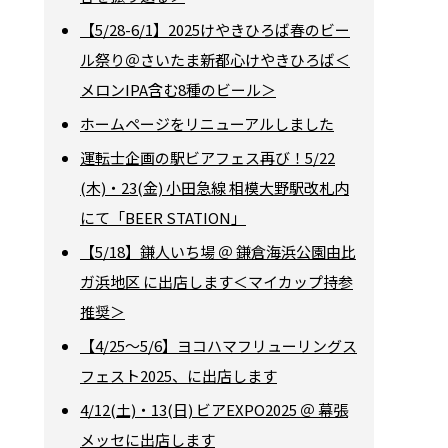
【5/28-6/1】2025けやきひろば春のビー
ル祭り＠さいたま新都心けやきひろば＜
メロンIPA含む8種のビール＞
ホームページをリニューアルしました
運転士企画の駅ビアフェス再び！5/22
(木)・23(金) 小田急線 相模大野駅改札内
にて「BEER STATION」
【5/18】鎌人いち場 ＠ 鎌倉海浜公園由比
ガ浜地区 に出店します＜マイカップ持参
推奨＞
【4/25～5/6】ヨコハマフリューリングス
フェスト2025、に出店します
4/12(土)・13(日) ビアEXPO2025 ＠ 幕張
メッセに出店します