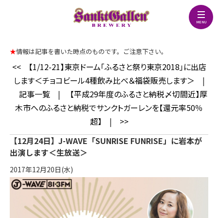
★
情報は記事を書いた時点のものです。ご注意下さい。
<<
【1/12-21】東京ドーム「ふるさと祭り東京2018」に出店
します＜チョコビール4種飲み比べ＆福袋販売します＞
|
記事一覧
|
【平成29年度のふるさと納税〆切間近】厚
木市へのふるさと納税でサンクトガーレンを【還元率50％
超】
|
>>
【12月24日】J-WAVE「SUNRISE FUNRISE」に岩本が
出演します＜生放送＞
2017年12月20日(水)