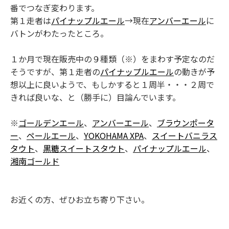
番でつなぎ変わります。
第１走者は
パイナップルエール
→現在
アンバーエール
に
バトンがわたったところ。
１か月で現在販売中の９種類（※）をまわす予定なのだ
そうですが、第１走者の
パイナップルエール
の動きが予
想以上に良いようで、もしかすると１周半・・・２周で
きれば良いな、と（勝手に）目論んでいます。
※
ゴールデンエール
、
アンバーエール
、
ブラウンポータ
ー
、
ペールエール
、
YOKOHAMA XPA
、
スイートバニラス
タウト
、
黒糖スイートスタウト
、
パイナップルエール
、
湘南ゴールド
お近くの方、ぜひお立ち寄り下さい。