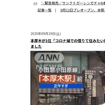
<<
＼緊急発売／サンクトガーレンガチャ6本セ
記事一覧
|
9月12日プレオープン、本厚木【Go
2020年09月19日(土)
本厚木が1位「コロナ禍での借りて住みたい
ました