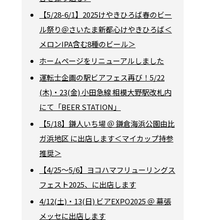
【5/28-6/1】2025けやきひろば春のビー
ル祭り＠さいたま新都心けやきひろば＜
メロンIPA含む8種のビール＞
ホームページをリニューアルしました
運転士企画の駅ビアフェス再び！5/22
(木)・23(金) 小田急線 相模大野駅改札内
にて「BEER STATION」
【5/18】鎌人いち場 ＠ 鎌倉海浜公園由比
ガ浜地区 に出店します＜マイカップ持参
推奨＞
【4/25～5/6】ヨコハマフリューリングス
フェスト2025、に出店します
4/12(土)・13(日) ビアEXPO2025 ＠ 幕張
メッセに出店します