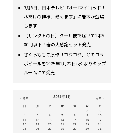
3月8日、日本テレビ『オー!マイゴッド！
私だけの神様、教えます』に岩本が登場
します
【サンクトの日】クール便で届いて1本5
00円以下！春の大感謝セット発売
さくらももこ原作「コジコジ」とのコラ
ボビールを2025年1月22日(水)よりタップ
ルームにて発売
2026年1月
«
»
前月
次月
日
月
火
水
木
金
土
1
2
3
4
5
6
7
8
9
10
11
12
13
14
15
16
17
18
19
20
21
22
23
24
25
26
27
28
29
30
31