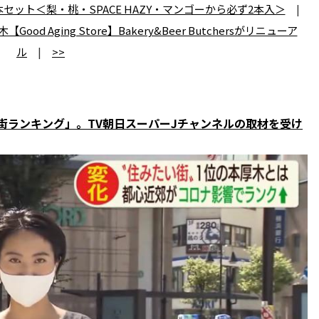
ット＜梨・桃・SPACE HAZY・マンゴーから必ず2本入＞
|
od Aging Store】Bakery&Beer Butchersがリニューア
ル
|
>>
街ランキング」。TV朝日スーパーJチャンネルの取材を受け