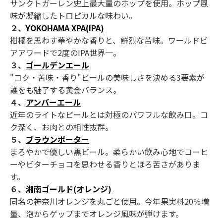
サンクトガーレン史上最大量のホップを使用。ホップ風
味が凝縮したトロピカルな味わい。
２、
YOKOHAMA XPA(IPA)
柑橘を思わす華やかな香りと、鮮烈な苦味。ワールドビ
アアワードで2度のIPA世界一。
３、
ゴールデンエール
"コク・苦味・香り"ビールの美味しさを決める3要素が
誰をも魅了する黄金バランス。
４、
アンバーエール
近年のライトなビールとは対極のパワフルな飲み口。コ
ク深く、お肉との相性抜群。
５、
ブラウンポーター
まろやかで優しい黒ビール。柔らかい飲み心地でコーヒ
ーやビターチョコを思わせる香りとほろ苦さがありま
す。
６、
湘南ゴールド(オレンジ)
同名の神奈川オレンジを丸ごと使用。今年果実料20％増
量、泡からゲップまでオレンジ風味が弾けます。