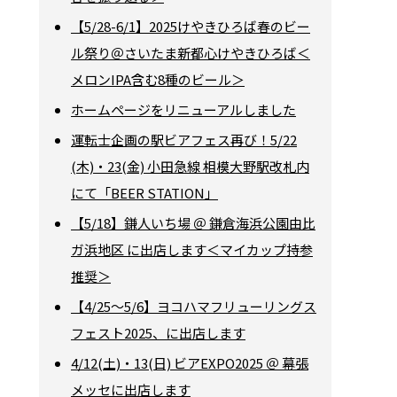
【5/28-6/1】2025けやきひろば春のビー
ル祭り＠さいたま新都心けやきひろば＜
メロンIPA含む8種のビール＞
ホームページをリニューアルしました
運転士企画の駅ビアフェス再び！5/22
(木)・23(金) 小田急線 相模大野駅改札内
にて「BEER STATION」
【5/18】鎌人いち場 ＠ 鎌倉海浜公園由比
ガ浜地区 に出店します＜マイカップ持参
推奨＞
【4/25～5/6】ヨコハマフリューリングス
フェスト2025、に出店します
4/12(土)・13(日) ビアEXPO2025 ＠ 幕張
メッセに出店します