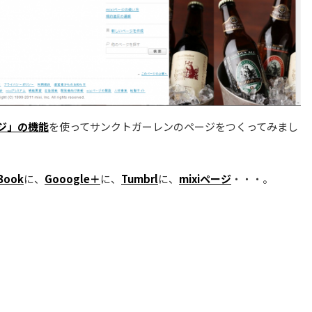
ージ」の機能
を使ってサンクトガーレンのページをつくってみまし
Book
に、
Gooogle＋
に、
Tumbrl
に、
mixiページ
・・・。