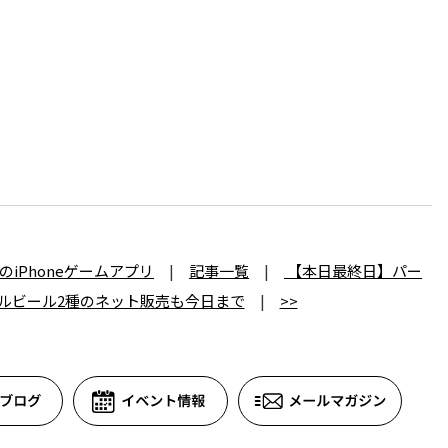
iPhoneゲームアプリ
|
記事一覧
|
【本日最終日】パー
ルビール2種のネット販売も今日まで
|
>>