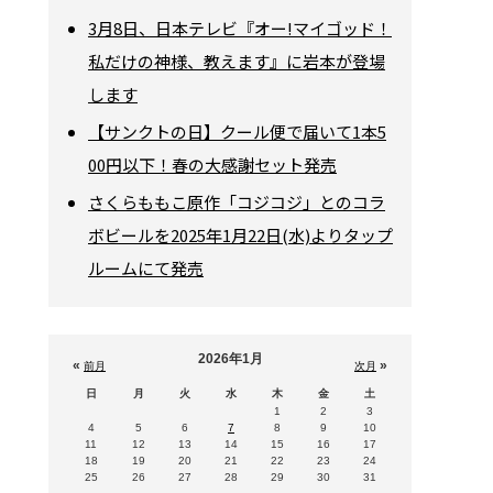
3月8日、日本テレビ『オー!マイゴッド！
私だけの神様、教えます』に岩本が登場
します
【サンクトの日】クール便で届いて1本5
00円以下！春の大感謝セット発売
さくらももこ原作「コジコジ」とのコラ
ボビールを2025年1月22日(水)よりタップ
ルームにて発売
2026年1月
«
»
前月
次月
日
月
火
水
木
金
土
1
2
3
4
5
6
7
8
9
10
11
12
13
14
15
16
17
18
19
20
21
22
23
24
25
26
27
28
29
30
31