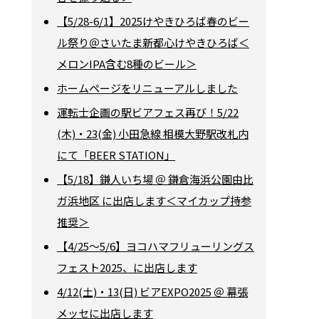
【5/28-6/1】2025けやきひろば春のビー
ル祭り＠さいたま新都心けやきひろば＜
メロンIPA含む8種のビール＞
ホームページをリニューアルしました
運転士企画の駅ビアフェス再び！5/22
(木)・23(金) 小田急線 相模大野駅改札内
にて「BEER STATION」
【5/18】鎌人いち場 ＠ 鎌倉海浜公園由比
ガ浜地区 に出店します＜マイカップ持参
推奨＞
【4/25～5/6】ヨコハマフリューリングス
フェスト2025、に出店します
4/12(土)・13(日) ビアEXPO2025 ＠ 幕張
メッセに出店します