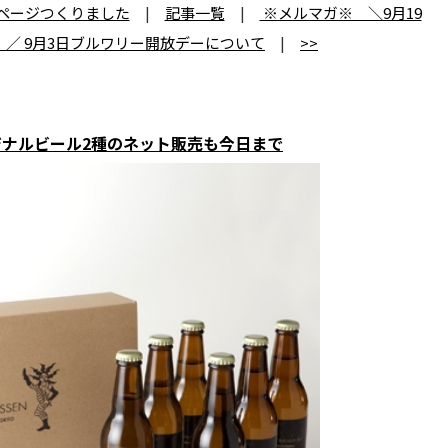
iページつくりました
|
記事一覧
|
※メルマガ※ ＼9月19
／ 9月3日ブルワリー開放デーについて
|
>>
ナルビール2種のネット販売も今日まで