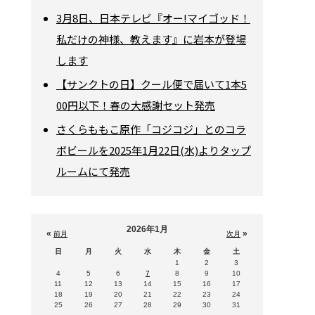
3月8日、日本テレビ『オー!マイゴッド！
私だけの神様、教えます』に岩本が登場
します
【サンクトの日】クール便で届いて1本5
00円以下！春の大感謝セット発売
さくらももこ原作「コジコジ」とのコラ
ボビールを2025年1月22日(水)よりタップ
ルームにて発売
2026年1月
«
»
前月
次月
日
月
火
水
木
金
土
1
2
3
4
5
6
7
8
9
10
11
12
13
14
15
16
17
18
19
20
21
22
23
24
25
26
27
28
29
30
31