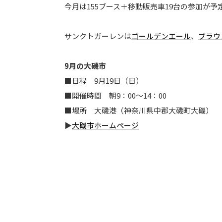
今月は155ブース＋移動販売車19台の参加が予
サンクトガーレンは
ゴールデンエール
、
ブラウ
9月の大磯市
■日程 9月19日（日）
■開催時間 朝9：00～14：00
■場所 大磯港（神奈川県中郡大磯町大磯）
▶
大磯市ホームページ