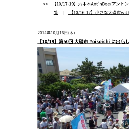
<<
【10/17-19】六本木Ant'nBee
覧
|
【10/16-17】小さな大磯市wi
2014年10月16日(木)
【10/19】第50回 大磯市 #oisoichi