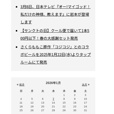
3月8日、日本テレビ『オー!マイゴッド！
私だけの神様、教えます』に岩本が登場
します
【サンクトの日】クール便で届いて1本5
00円以下！春の大感謝セット発売
さくらももこ原作「コジコジ」とのコラ
ボビールを2025年1月22日(水)よりタップ
ルームにて発売
2026年1月
«
»
前月
次月
日
月
火
水
木
金
土
1
2
3
4
5
6
7
8
9
10
11
12
13
14
15
16
17
18
19
20
21
22
23
24
25
26
27
28
29
30
31