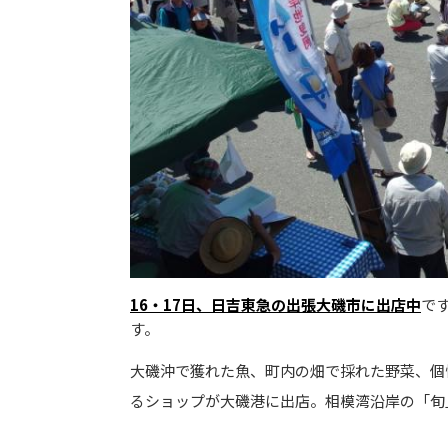
16・17日、日吉東急の出張大磯市に出店中
で
す。
大磯沖で獲れた魚、町内の畑で採れた野菜、個
るショップが大磯港に出店。相模湾沿岸の「旬