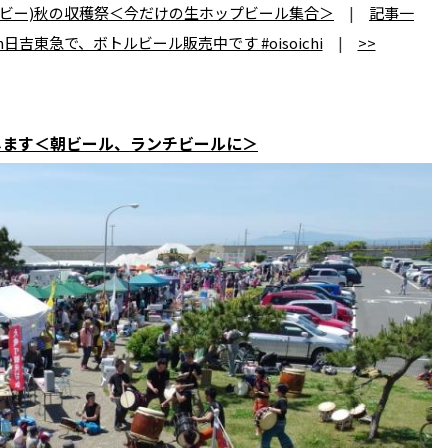
(アントンビー)秋の収穫祭＜今だけの生ホップビール集合＞
|
記事一
th日吉東急で、ボトルビール販売中です #oisoichi
|
>>
 に出店します＜朝ビール、ランチビールに＞