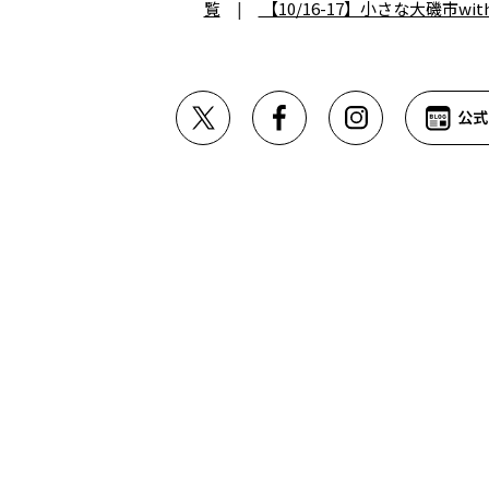
覧
|
【10/16-17】小さな大磯市wi