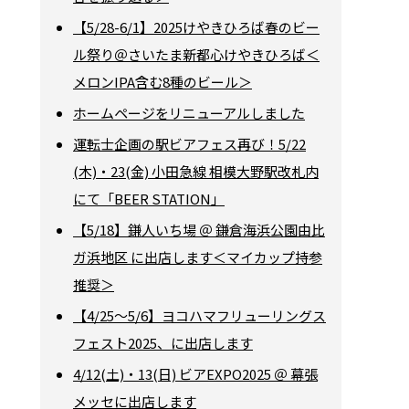
【5/28-6/1】2025けやきひろば春のビー
ル祭り＠さいたま新都心けやきひろば＜
メロンIPA含む8種のビール＞
ホームページをリニューアルしました
運転士企画の駅ビアフェス再び！5/22
(木)・23(金) 小田急線 相模大野駅改札内
にて「BEER STATION」
【5/18】鎌人いち場 ＠ 鎌倉海浜公園由比
ガ浜地区 に出店します＜マイカップ持参
推奨＞
【4/25～5/6】ヨコハマフリューリングス
フェスト2025、に出店します
4/12(土)・13(日) ビアEXPO2025 ＠ 幕張
メッセに出店します