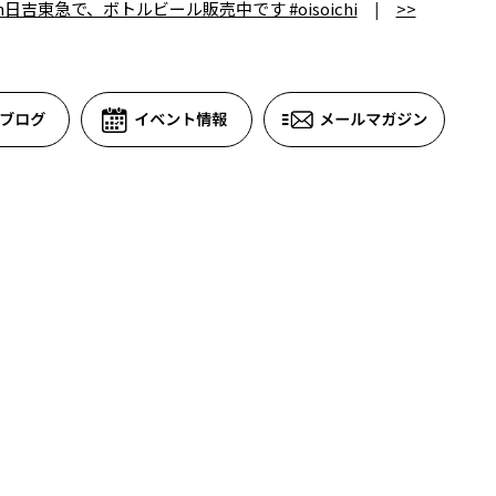
th日吉東急で、ボトルビール販売中です #oisoichi
|
>>