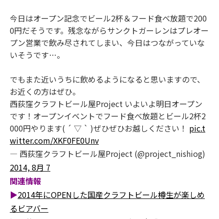
今日はオープン記念でビール2杯＆フード食べ放題で200
0円だそうです。残念ながらサンクトガーレンはプレオー
プン営業で飲み尽されてしまい、今日はつながっていな
いそうです…。
でもまた近いうちに飲めるようになると思いますので、
お近くの方はぜひ。
西荻窪クラフトビール屋Project いよいよ明日オープン
です！オープンイベントでフード食べ放題とビール2杯2
000円やります( ´ ▽ ` )ぜひぜひお越しください！
pic.t
witter.com/XKF0FE0Unv
— 西荻窪クラフトビール屋Project (@project_nishiog)
2014, 8月 7
関連情報
▶
2014年にOPENした国産クラフトビール樽生が楽しめ
るビアバー