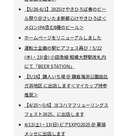
【5/28-6/1】2025けやきひろば春のビー
ル祭り＠さいたま新都心けやきひろば＜
メロンIPA含む8種のビール＞
ホームページをリニューアルしました
運転士企画の駅ビアフェス再び！5/22
(木)・23(金) 小田急線 相模大野駅改札内
にて「BEER STATION」
【5/18】鎌人いち場 ＠ 鎌倉海浜公園由比
ガ浜地区 に出店します＜マイカップ持参
推奨＞
【4/25～5/6】ヨコハマフリューリングス
フェスト2025、に出店します
4/12(土)・13(日) ビアEXPO2025 ＠ 幕張
メッセに出店します