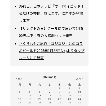
3月8日、日本テレビ『オー!マイゴッド！
私だけの神様、教えます』に岩本が登場
します
【サンクトの日】クール便で届いて1本5
00円以下！春の大感謝セット発売
さくらももこ原作「コジコジ」とのコラ
ボビールを2025年1月22日(水)よりタップ
ルームにて発売
2026年1月
«
»
前月
次月
日
月
火
水
木
金
土
1
2
3
4
5
6
7
8
9
10
11
12
13
14
15
16
17
18
19
20
21
22
23
24
25
26
27
28
29
30
31