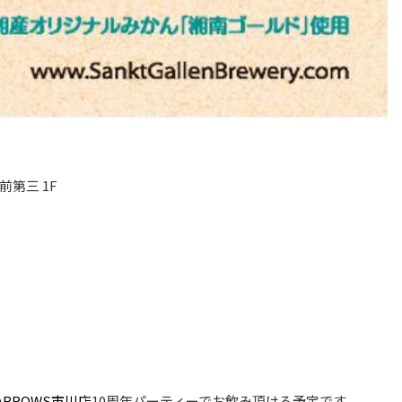
前第三 1F
c ARROWS市川店
10周年パーティーでお飲み頂ける予定です。