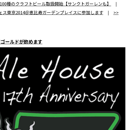
100種のクラフトビール取扱開始【サンクトガーレンも】
|
フェス東京2014＠恵比寿ガーデンプレイスに参加します
|
>>
超”湘南ゴールドが飲めます