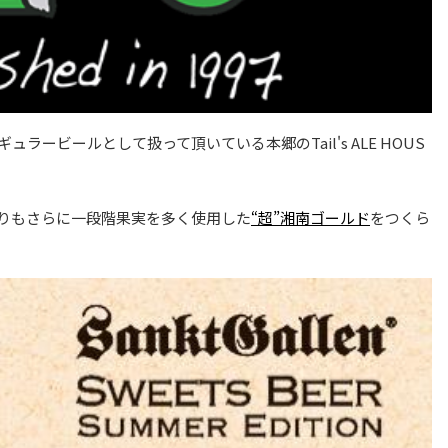
ュラービールとして扱って頂いている本郷のTail's ALE HOUS
りもさらに一段階果実を多く使用した
“超”湘南ゴールド
をつくら