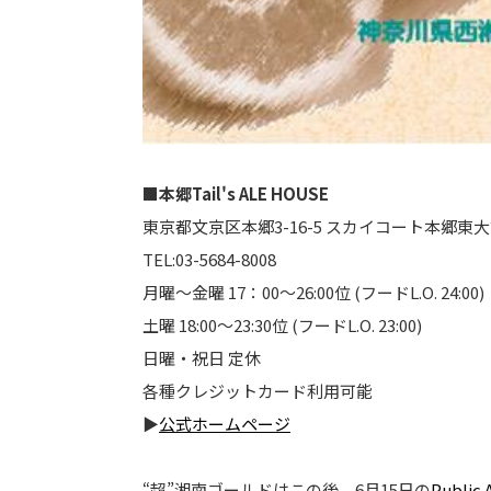
■本郷Tail's ALE HOUSE
東京都文京区本郷3-16-5 スカイコート本郷東大
TEL:03-5684-8008
月曜～金曜 17：00～26:00位 (フードL.O. 24:00)
土曜 18:00～23:30位 (フードL.O. 23:00)
日曜・祝日 定休
各種クレジットカード利用可能
▶
公式ホームページ
“超”湘南ゴールドはこの後、6月15日の
Publi