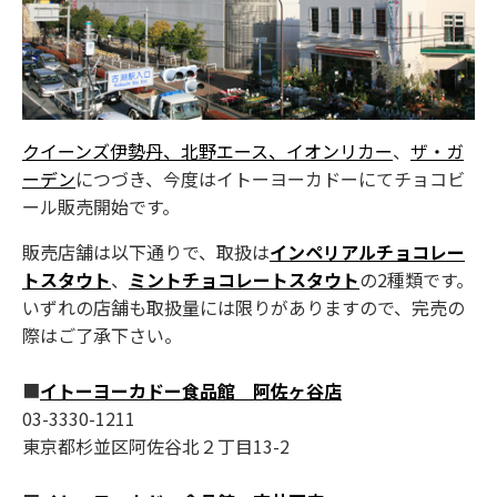
クイーンズ伊勢丹、北野エース、イオンリカー
、
ザ・ガ
ーデン
につづき、今度はイトーヨーカドーにてチョコビ
ール販売開始です。
販売店舗は以下通りで、取扱は
インペリアルチョコレー
トスタウト
、
ミントチョコレートスタウト
の2種類です。
いずれの店舗も取扱量には限りがありますので、完売の
際はご了承下さい。
■
イトーヨーカドー食品館 阿佐ヶ谷店
03-3330-1211
東京都杉並区阿佐谷北２丁目13-2