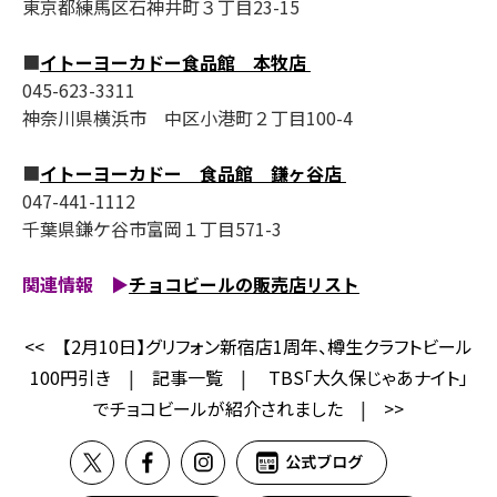
東京都練馬区石神井町３丁目23-15
■
イトーヨーカドー食品館 本牧店
045-623-3311
神奈川県横浜市 中区小港町２丁目100-4
■
イトーヨーカドー 食品館 鎌ヶ谷店
047-441-1112
千葉県鎌ケ谷市富岡１丁目571-3
関連情報
▶
チョコビールの販売店リスト
<<
【2月10日】グリフォン新宿店1周年、樽生クラフトビール
100円引き
|
記事一覧
|
TBS「大久保じゃあナイト」
でチョコビールが紹介されました
|
>>