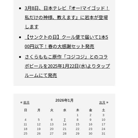
3月8日、日本テレビ『オー!マイゴッド！
私だけの神様、教えます』に岩本が登場
します
【サンクトの日】クール便で届いて1本5
00円以下！春の大感謝セット発売
さくらももこ原作「コジコジ」とのコラ
ボビールを2025年1月22日(水)よりタップ
ルームにて発売
2026年1月
«
»
前月
次月
日
月
火
水
木
金
土
1
2
3
4
5
6
7
8
9
10
11
12
13
14
15
16
17
18
19
20
21
22
23
24
25
26
27
28
29
30
31