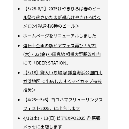
【5/28-6/1】2025けやきひろば春のビー
ル祭り＠さいたま新都心けやきひろば＜
メロンIPA含む8種のビール＞
ホームページをリニューアルしました
運転士企画の駅ビアフェス再び！5/22
(木)・23(金) 小田急線 相模大野駅改札内
にて「BEER STATION」
【5/18】鎌人いち場 ＠ 鎌倉海浜公園由比
ガ浜地区 に出店します＜マイカップ持参
推奨＞
【4/25～5/6】ヨコハマフリューリングス
フェスト2025、に出店します
4/12(土)・13(日) ビアEXPO2025 ＠ 幕張
メッセに出店します