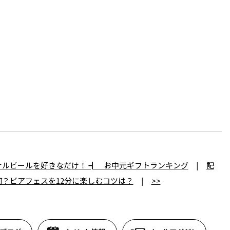
ナルビールを好きなだけ！ ┫ お中元ギフトランキング
|
記
？ビアフェスを12分に楽しむコツは？
|
>>