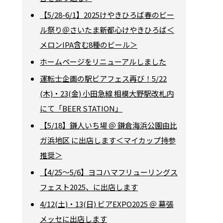
【5/28-6/1】2025けやきひろば春のビー
ル祭り＠さいたま新都心けやきひろば＜
メロンIPA含む8種のビール＞
ホームページをリニューアルしました
運転士企画の駅ビアフェス再び！5/22
(木)・23(金) 小田急線 相模大野駅改札内
にて「BEER STATION」
【5/18】鎌人いち場 ＠ 鎌倉海浜公園由比
ガ浜地区 に出店します＜マイカップ持参
推奨＞
【4/25～5/6】ヨコハマフリューリングス
フェスト2025、に出店します
4/12(土)・13(日) ビアEXPO2025 ＠ 幕張
メッセに出店します