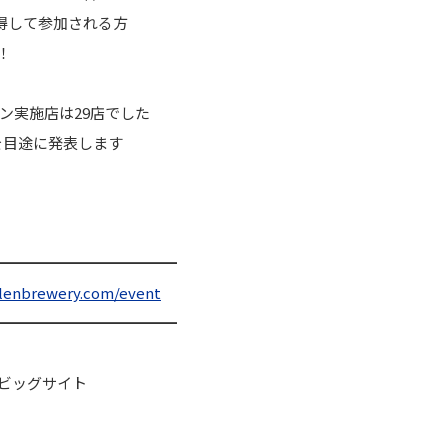
得して参加される方
！
ウン実施店は29店でした
末を目途に発表します
━━━━━━━━━
━━━
lenbrewery.
com/event
━━━━━━━━━
━━━
東京ビッグサイト