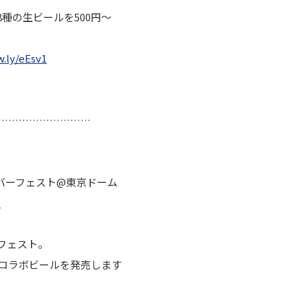
種の生ビールを500円～
w.
ly/eEsv1
………………………
トーバーフェスト@東京ドーム
l
フェスト。
コラボビールを発売します