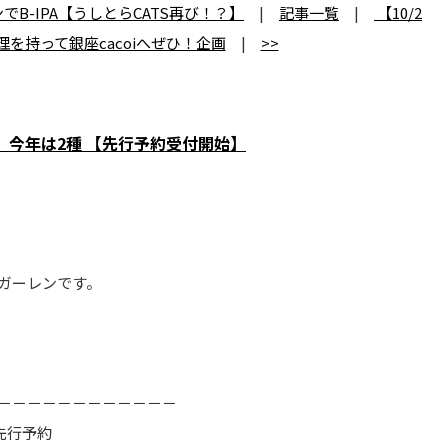
でB-IPA【うしとらCATS再び！？】
|
記事一覧
|
【10/2
理を持って銀座cacoiへぜひ！企画
|
>>
ン、今年は2種 【先行予約受付開始】
ガーレンです。
－－－－－－－－－
－－－
先行予約