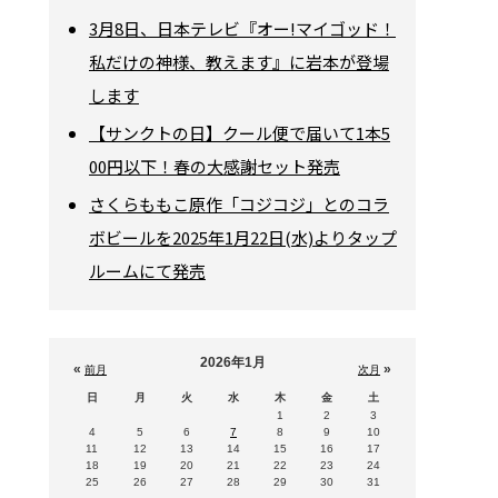
3月8日、日本テレビ『オー!マイゴッド！
私だけの神様、教えます』に岩本が登場
します
【サンクトの日】クール便で届いて1本5
00円以下！春の大感謝セット発売
さくらももこ原作「コジコジ」とのコラ
ボビールを2025年1月22日(水)よりタップ
ルームにて発売
2026年1月
«
»
前月
次月
日
月
火
水
木
金
土
1
2
3
4
5
6
7
8
9
10
11
12
13
14
15
16
17
18
19
20
21
22
23
24
25
26
27
28
29
30
31