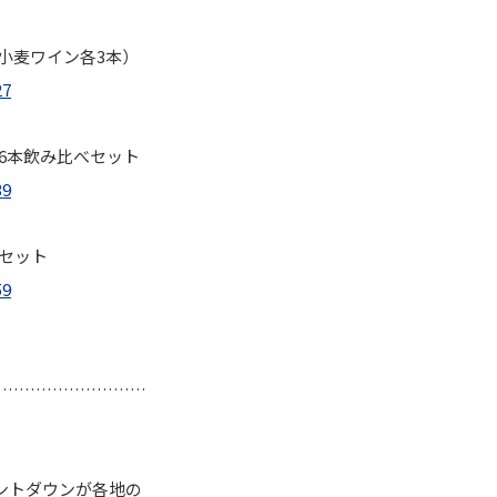
小麦ワイン各3本）
27
6本飲み比べセット
39
セット
59
………………………
ントダウンが各地の