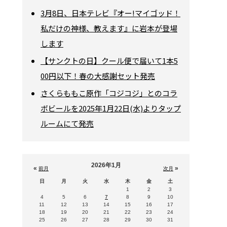
3月8日、日本テレビ『オー!マイゴッド！
私だけの神様、教えます』に岩本が登場
します
【サンクトの日】クール便で届いて1本5
00円以下！春の大感謝セット発売
さくらももこ原作「コジコジ」とのコラ
ボビールを2025年1月22日(水)よりタップ
ルームにて発売
2026年1月
«
»
前月
次月
日
月
火
水
木
金
土
1
2
3
4
5
6
7
8
9
10
11
12
13
14
15
16
17
18
19
20
21
22
23
24
25
26
27
28
29
30
31