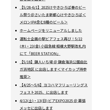
【5/28-6/1】2025けやきひろば春のビー
ル祭り＠さいたま新都心けやきひろば＜
メロンIPA含む8種のビール＞
ホームページをリニューアルしました
運転士企画の駅ビアフェス再び！5/22
(木)・23(金) 小田急線 相模大野駅改札内
にて「BEER STATION」
【5/18】鎌人いち場 ＠ 鎌倉海浜公園由比
ガ浜地区 に出店します＜マイカップ持参
推奨＞
【4/25～5/6】ヨコハマフリューリングス
フェスト2025、に出店します
4/12(土)・13(日) ビアEXPO2025 ＠ 幕張
メッセに出店します