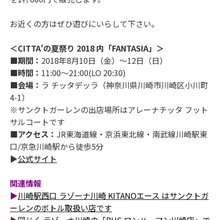
お近くの方はぜひ遊びにいらして下さい。
＜CITTA'の夏祭り 2018 内「FANTASIA」＞
■期間：
2018年8月10日（金）～12日（日）
■時間：
11:00～21:00(LO 20:30)
■会場：
ラ チッタデッラ（神奈川県川崎市川崎区小川町
4-1）
※サンクトガーレンの出店場所はアレーナチッタ フット
サルコートです
■アクセス：
JR東海道線・京浜東北線・南武線川崎駅東
口/京急川崎駅から徒歩5分
▶
公式サイト
関連情報
▶
川崎駅西口 ラゾーナ川崎 KITANOエース はサンクトガ
ーレンのボトル取扱い店です