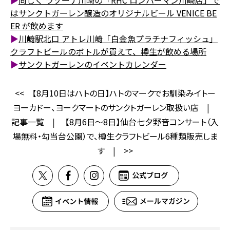
▶
同じく ラゾーナ川崎の「RHC ロンハーマン川崎店」で
はサンクトガーレン醸造のオリジナルビール VENICE BE
ER が飲めます
▶
川崎駅北口 アトレ川崎「白金魚プラチナフィッシュ」
クラフトビールのボトルが買えて、樽生が飲める場所
▶
サンクトガーレンのイベントカレンダー
<<
【8月10日はハトの日】ハトのマークでお馴染みイトー
ヨーカドー、ヨークマートのサンクトガーレン取扱い店
|
記事一覧
|
【8月6日～8日】仙台七夕野音コンサート（入
場無料・勾当台公園）で、樽生クラフトビール6種類販売しま
す
|
>>