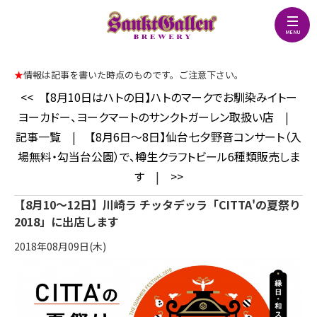
★
情報は記事を書いた時点のものです。ご注意下さい。
<<
【8月10日はハトの日】ハトのマークでお馴染みイトー
ヨーカドー、ヨークマートのサンクトガーレン取扱い店
|
記事一覧
|
【8月6日～8日】仙台七夕野音コンサート（入
場無料・勾当台公園）で、樽生クラフトビール6種類販売しま
す
|
>>
【8月10～12日】川崎ラ チッタデッラ「CITTA'の夏祭り
2018」に出店します
2018年08月09日(木)