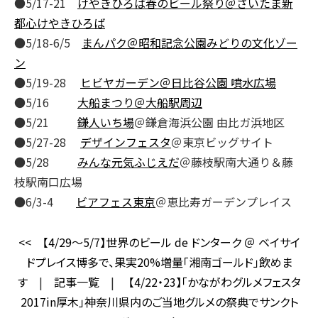
●5/17-21
けやきひろば春のビール祭り＠さいたま新
都心けやきひろば
●5/18-6/5
まんパク＠昭和記念公園みどりの文化ゾー
ン
●5/19-28
ヒビヤガーデン＠日比谷公園 噴水広場
●5/16
大船まつり＠大船駅周辺
●5/21
鎌人いち場
＠鎌倉海浜公園 由比ガ浜地区
●5/27-28
デザインフェスタ
＠東京ビッグサイト
●5/28
みんな元気ふじえだ
＠藤枝駅南大通り＆藤
枝駅南口広場
●6/3-4
ビアフェス東京
＠恵比寿ガーデンプレイス
<<
【4/29～5/7】世界のビール de ドンターク ＠ ベイサイ
ドプレイス博多で、果実20%増量「湘南ゴールド」飲めま
す
|
記事一覧
|
【4/22・23】「かながわグルメフェスタ
2017in厚木」神奈川県内のご当地グルメの祭典でサンクト