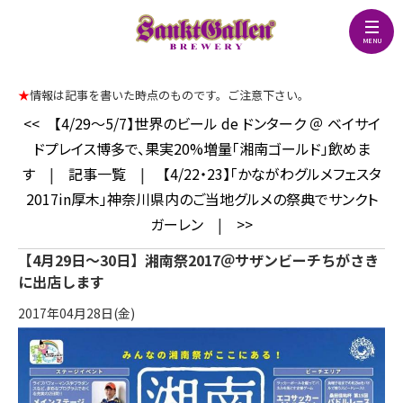
★
情報は記事を書いた時点のものです。ご注意下さい。
<<
【4/29～5/7】世界のビール de ドンターク ＠ ベイサイ
ドプレイス博多で、果実20%増量「湘南ゴールド」飲めま
す
|
記事一覧
|
【4/22・23】「かながわグルメフェスタ
2017in厚木」神奈川県内のご当地グルメの祭典でサンクト
ガーレン
|
>>
【4月29日～30日】湘南祭2017＠サザンビーチちがさき
に出店します
2017年04月28日(金)