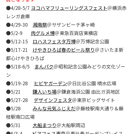
●4/28-5/7
ヨコハマフリューリングスフェスト
＠横浜赤
レンガ倉庫
●4/29-30
湘南祭
＠サザンビーチ茅ヶ崎
●5/2-9
肉グルメ博
＠東急百貨店東横店
●5/12-15
ロハスフェスタ万博
＠万博記念公園
●5/17-21
けやきひろば春のビール祭り
＠さいたま新
都心けやきひろば
●5/18-6/5
まんパク
＠昭和記念公園みどりの文化ゾー
ン
●5/19-28
ヒビヤガーデン
＠日比谷公園 噴水広場
●5/21
鎌人いち場
＠鎌倉海浜公園 由比ガ浜地区
●5/27-28
デザインフェスタ
＠東京ビッグサイト
●5/28
みんな元気ふじえだ
＠藤枝駅南大通り＆藤
枝駅南口広場
●5/31
大船まつり
＠大船駅周辺
●6/3-4
ビアフェス東京
＠恵比寿ガーデンプレイス