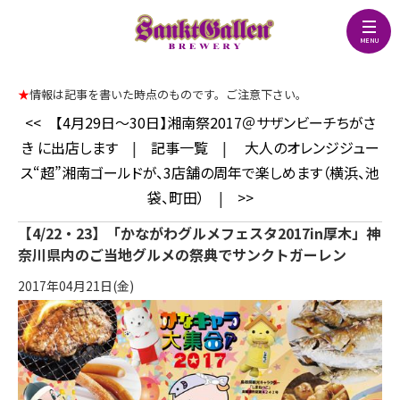
★
情報は記事を書いた時点のものです。ご注意下さい。
<<
【4月29日～30日】湘南祭2017＠サザンビーチちがさ
き に出店します
|
記事一覧
|
大人のオレンジジュー
ス“超”湘南ゴールドが、3店舗の周年で楽しめます（横浜、池
袋、町田）
|
>>
【4/22・23】「かながわグルメフェスタ2017in厚木」神
奈川県内のご当地グルメの祭典でサンクトガーレン
2017年04月21日(金)