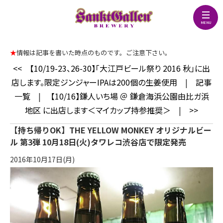
★
情報は記事を書いた時点のものです。ご注意下さい。
<<
【10/19-23、26-30】「大江戸ビール祭り 2016 秋」に出
店します。限定ジンジャーIPAは200個の生姜使用
|
記事
一覧
|
【10/16】鎌人いち場 ＠ 鎌倉海浜公園由比ガ浜
地区 に出店します＜マイカップ持参推奨＞
|
>>
【持ち帰りOK】THE YELLOW MONKEY オリジナルビー
ル 第3弾 10⽉18⽇(⽕)タワレコ渋谷店で限定発売
2016年10月17日(月)