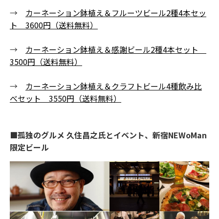
→
カーネーション鉢植え＆フルーツビール2種4本セッ
ト 3600円（送料無料）
→
カーネーション鉢植え＆感謝ビール2種4本セット
3500円（送料無料）
→
カーネーション鉢植え＆クラフトビール4種飲み比
べセット 3550円（送料無料）
■孤独のグルメ 久住昌之氏とイベント、新宿NEWoMan
限定ビール