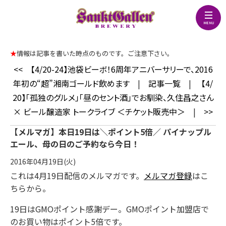
★
情報は記事を書いた時点のものです。ご注意下さい。
<<
【4/20-24】池袋ビーボ！6周年アニバーサリーで、2016
年初の“超”湘南ゴールド飲めます
|
記事一覧
|
【4/
20】「孤独のグルメ」「昼のセント酒」でお馴染、久住昌之さん
× ビール醸造家 トークライブ ＜チケット販売中＞
|
>>
【メルマガ】本日19日は＼ポイント5倍／ パイナップル
エール、母の日のご予約なら今日！
2016年04月19日(火)
これは4月19日配信のメルマガです。
メルマガ登録
はこ
ちらから。
19日はGMOポイント感謝デー。GMOポイント加盟店で
のお買い物はポイント5倍です。