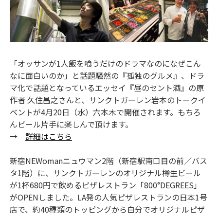
「オッサンが1人飯を喰うだけのドラマなのになぜこん
なに面白いのか」と話題騒然の『孤独のグルメ』、ドラ
マ化で話題となっているエッセイ『昼のセント酒』の原
作者 久住昌之さんと、サンクトガーレン岩本のトークイ
ベントが4月20日（水）六本木で開催されます。もちろ
んビール片手に楽しんで頂けます。
→
詳細はこちら
新宿NEWomanニュウマン2階（新宿駅南口目の前／バス
タ1階）に、サンクトガーレンのオリジナル樽生ビール
が1杯680円で飲めるピザレストラン「800°DEGREES」
がOPENしました。LA発の人気ピザレストランの日本1号
店で、約40種類のトッピングから自分でオリジナルピザ