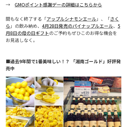
→
GMOポイント感謝デーの詳細はこちらから
間もなく終了する「
アップルシナモンエール
」、「
さく
ら
」の飲み納め、
4月28日発売のパイナップルエール
、
5
月8日の母の日ギフト
のご予約もぜひこのお得な機会を
お見逃しなく。
■過去9年間で1番美味しい！？ 「湘南ゴールド」好評発
売中