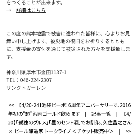
をつくることが出来ます。
→
詳細はこちら
この度の熊本地震で被害に遭われた皆様に、心よりお見
舞い申し上げます。被災地の復旧をお祈りするととも
に、支援金の寄付を通じて被災された方々を支援致しま
す。
神奈川県厚木市金田1137-1
TEL：046-224-2307
サンクトガーレン
<<
【4/20-24】池袋ビーボ！6周年アニバーサリーで、2016
年初の“超”湘南ゴールド飲めます
|
記事一覧
|
【4/
20】「孤独のグルメ」「昼のセント酒」でお馴染、久住昌之さん
× ビール醸造家 トークライブ ＜チケット販売中＞
|
>>