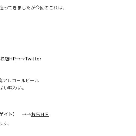
造ってきましたが今回のこれは、
お店HP
→→
Twitter
 高アルコールビール
ぱい味わい。
ルゲイト）
→→
お店ＨＰ
ます。