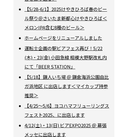
【5/28-6/1】2025けやきひろば春のビー
ル祭り＠さいたま新都心けやきひろば＜
メロンIPA含む8種のビール＞
ホームページをリニューアルしました
運転士企画の駅ビアフェス再び！5/22
(木)・23(金) 小田急線 相模大野駅改札内
にて「BEER STATION」
【5/18】鎌人いち場 ＠ 鎌倉海浜公園由比
ガ浜地区 に出店します＜マイカップ持参
推奨＞
【4/25～5/6】ヨコハマフリューリングス
フェスト2025、に出店します
4/12(土)・13(日) ビアEXPO2025 ＠ 幕張
メッセに出店します