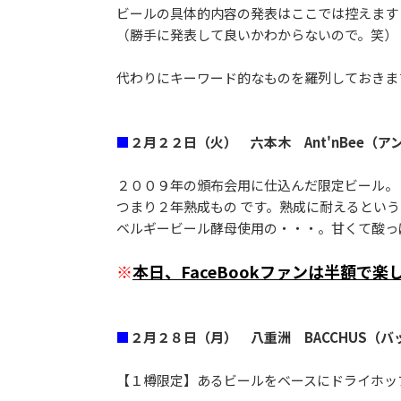
ビールの具体的内容の発表はここでは控えます
（勝手に発表して良いかわからないので。笑）
代わりにキーワード的なものを羅列しておきま
■
２月２２日（火） 六本木 Ant'nBee（ア
２００９年の頒布会用に仕込んだ限定ビール。
つまり２年熟成もの です。熟成に耐えるとい
ベルギービール酵母使用の・・・。甘くて酸っ
※
本日、FaceBookファンは半額で
■
２月２８日（月） 八重洲 BACCHUS（バ
【１樽限定】あるビールをベースにドライホッ