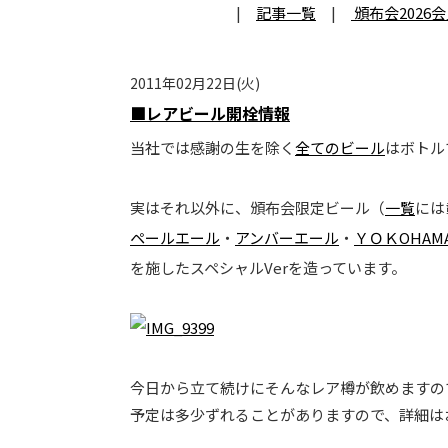
|
記事一覧
|
頒布会2026
2011年02月22日(火)
■レアビール開栓情報
当社では感謝の生を除く
全てのビール
はボトル
実はそれ以外に、頒布会限定ビール（
一覧
には
ペールエール
・
アンバーエール
・
ＹＯＫOHAMA
を施したスペシャルVerを造っています。
今日から立て続けにそんなレア樽が飲めますの
予定は多少ずれることがありますので、詳細はお店