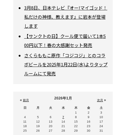
3月8日、日本テレビ『オー!マイゴッド！
私だけの神様、教えます』に岩本が登場
します
【サンクトの日】クール便で届いて1本5
00円以下！春の大感謝セット発売
さくらももこ原作「コジコジ」とのコラ
ボビールを2025年1月22日(水)よりタップ
ルームにて発売
2026年1月
«
»
前月
次月
日
月
火
水
木
金
土
1
2
3
4
5
6
7
8
9
10
11
12
13
14
15
16
17
18
19
20
21
22
23
24
25
26
27
28
29
30
31