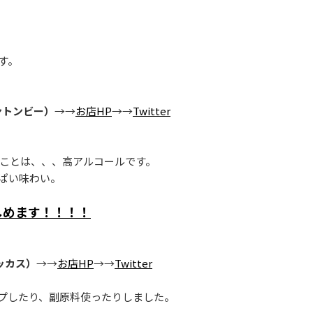
す。
ントンビー）
→→
お店HP
→→
Twitter
うことは、、、高アルコールです。
ぱい味わい。
楽しめます！！！！
ッカス）
→→
お店HP
→→
Twitter
プしたり、副原料使ったりしました。