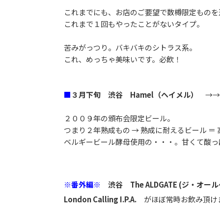
これまでにも、お店のご要望で数樽限定ものを
これまで１回もやったことがないタイプ。
苦みがっつり。バキバキのシトラス系。
これ、めっちゃ美味いです。必飲！
■
３月下旬 渋谷 Hamel（ヘイメル）
→→
２００９年の頒布会限定ビール。
つまり２年熟成もの → 熟成に耐えるビール ＝
ベルギービール酵母使用の・・・。甘くて酸っ
※番外編※
渋谷 The ALDGATE (ジ・オー
London Calling I.P.A.
がほぼ常時お飲み頂け