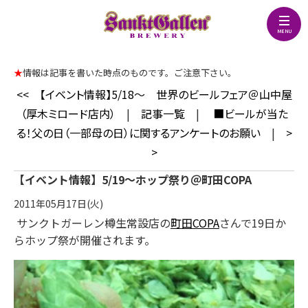
★
情報は記事を書いた時点のものです。ご注意下さい。
<<
【イベント情報】5/18～ 世界のビールフェア＠山中屋
（厚木ミロード店内）
|
記事一覧
|
■ビールが当た
る！父の日（一部母の日）に関するアンケートのお願い
|
>
>
【イベント情報】5/19～ホップ祭り＠町田COPA
2011年05月17日(火)
サンクトガーレン樽生常設店の
町田COPA
さんで19日か
らホップ祭が開催されます。