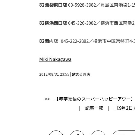
82池袋東口店
03-5928-3982／豊島区東池袋1-
82横浜西口店
045-326-3082／横浜市西区南幸
82関内店
045-222-2882／横浜市中区常盤町4-
Miki Nakagawa
2012/08/31 23:55 |
飲めるお店
<<
【赤字覚悟のスーパーハッピーアワー】麻布十
|
記事一覧
|
【9月2