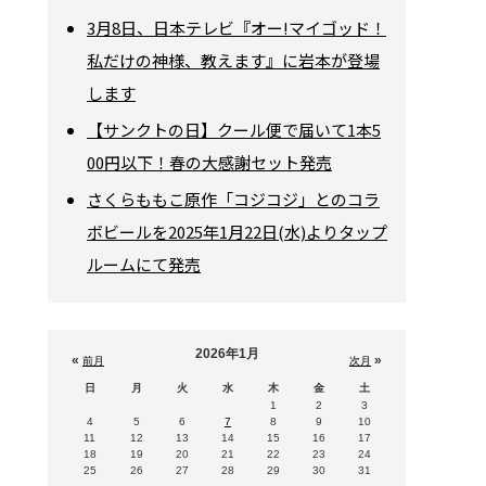
3月8日、日本テレビ『オー!マイゴッド！
私だけの神様、教えます』に岩本が登場
します
【サンクトの日】クール便で届いて1本5
00円以下！春の大感謝セット発売
さくらももこ原作「コジコジ」とのコラ
ボビールを2025年1月22日(水)よりタップ
ルームにて発売
2026年1月
«
»
前月
次月
日
月
火
水
木
金
土
1
2
3
4
5
6
7
8
9
10
11
12
13
14
15
16
17
18
19
20
21
22
23
24
25
26
27
28
29
30
31