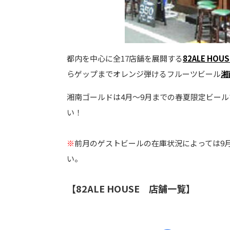
都内を中心に全17店舗を展開する
82ALE HOUS
らゲップまでオレンジ弾けるフルーツビール
湘
湘南ゴールドは4月～9月までの春夏限定ビー
い！
※
前月のゲストビールの在庫状況によっては9
い。
【82ALE HOUSE 店舗一覧】