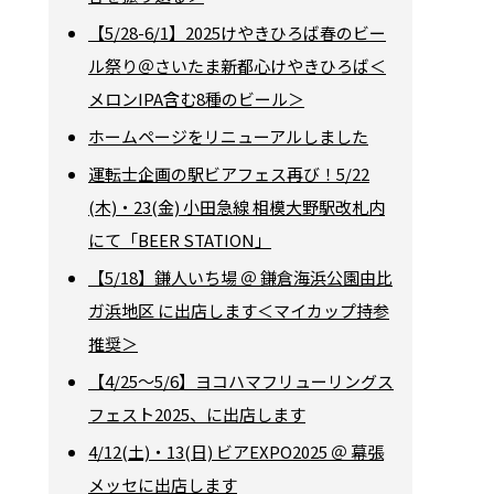
【5/28-6/1】2025けやきひろば春のビー
ル祭り＠さいたま新都心けやきひろば＜
メロンIPA含む8種のビール＞
ホームページをリニューアルしました
運転士企画の駅ビアフェス再び！5/22
(木)・23(金) 小田急線 相模大野駅改札内
にて「BEER STATION」
【5/18】鎌人いち場 ＠ 鎌倉海浜公園由比
ガ浜地区 に出店します＜マイカップ持参
推奨＞
【4/25～5/6】ヨコハマフリューリングス
フェスト2025、に出店します
4/12(土)・13(日) ビアEXPO2025 ＠ 幕張
メッセに出店します