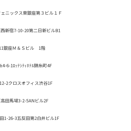
2-14フェニックス東銀座第３ビル１Ｆ
宿区西新宿7-10-20第二日新ビルB1
13-11銀座Ｍ＆Ｓビル 1階
4-6-1ﾛｯﾃｼﾃｨﾎﾃﾙ錦糸町4F
1-12-2クロスオフィス渋谷1F
宿区高田馬場3-2-5ANビル2F
反田1-26-3五反田第2白井ビル1F