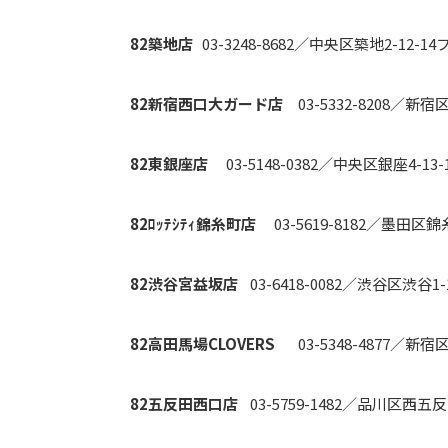
82築地店
03-3248-8682／中央区築地2-1
82新宿西口大ガード店
03-5332-8208／新
82東銀座店
03-5148-0382／中央区銀座4-
82ﾛｯﾃｼﾃｨ錦糸町店
03-5619-8182／墨田区錦糸
82渋谷宮益坂店
03-6418-0082／渋谷区渋谷
82高田馬場CLOVERS
03-5348-4877／新
82五反田西口店
03-5759-1482／品川区西五