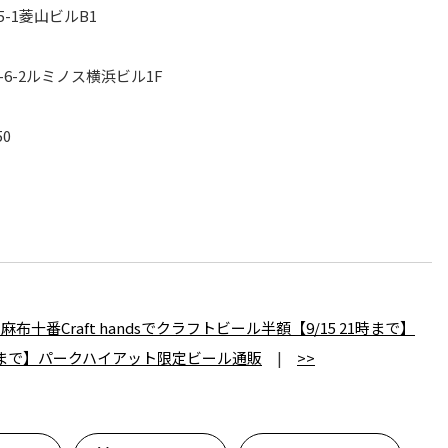
15-1菱山ビルB1
2-6-2ルミノス横浜ビル1F
50
番Craft handsでクラフトビール半額【9/15 21時まで】
日まで】パークハイアット限定ビール通販
|
>>