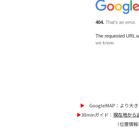
▶
GoogleMAP：より大
▶
30minガイド：
現在地から近
（位置情報