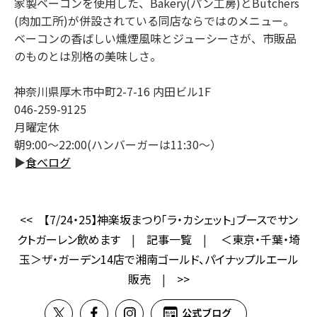
家製ベーコンを使用した、Bakery(パン工房)とButchers
(肉加工所)が併設されている同店ならではのメニュー。
ベーコンの香ばしい燻煙風味とジューシーさが、市販品
のものとは別格の美味しさ。
神奈川県厚木市中町2-7-16 内田ビル1F
046-259-9125
月曜定休
朝9:00～22:00(ハンバーガーは11:30～）
▶
食べログ
<<
【7/24・25】神楽坂まつり「ラ・カシェット」ブースでサン
クトガーレン飲めます
|
記事一覧
|
＜東京・千葉・埼
玉＞ザ・ガーデン14店で湘南ゴールド、パイナップルエール
販売
|
>>