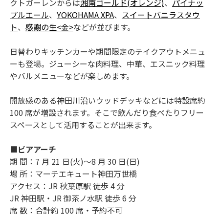
クトガーレンからは
湘南ゴールド(オレンジ)
、
パイナッ
プルエール
、
YOKOHAMA XPA
、
スイートバニラスタウ
ト
、
感謝の生<金>
などが並びます。
日替わりキッチンカーや期間限定のテイクアウトメニュ
ーも登場。ジューシーな肉料理、中華、エスニック料理
やバルメニューなどが楽しめます。
開放感のある神田川沿いウッドデッキなどには特設席約
100 席が増設されます。そこで飲んだり食べたりフリー
スペースとして活用することが出来ます。
■ビアアーチ
期 間：7 月 21 日(火)～8 月 30 日(日)
場 所：マーチエキュート神田万世橋
アクセス：JR 秋葉原駅 徒歩 4 分
JR 神田駅・JR 御茶ノ水駅 徒歩 6 分
席 数：合計約 100 席・予約不可