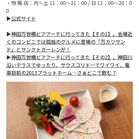
・物 販 店：月～土 11：00～21：00 / 日 11：00～20：0
0
▶
公式サイト
▶
神田万世橋ビアアーチに行ってきた【その1】。会場近
くのコンビニでは孤独のグルメに登場の「万カツサン
ド」とサンクトガーレンが！
▶
神田万世橋ビアアーチに行ってきた【その2】。神田川
沿いテラスでゆったり、サウスコリドーでワイワイ、電
車目前の2013プラットホーム…さぁどこで飲む？