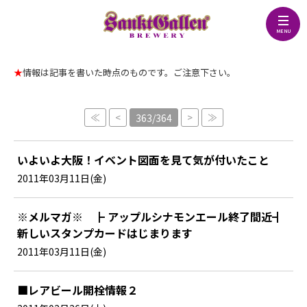
★
情報は記事を書いた時点のものです。ご注意下さい。
≪
<
>
≫
363/364
いよいよ大阪！イベント図面を見て気が付いたこと
2011年03月11日(金)
※メルマガ※ ┣ アップルシナモンエール終了間近┫
新しいスタンプカードはじまります
2011年03月11日(金)
■レアビール開栓情報２