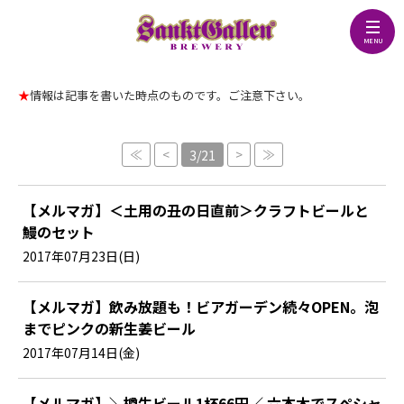
★
情報は記事を書いた時点のものです。ご注意下さい。
≪
<
>
≫
3/21
【メルマガ】＜土用の丑の日直前＞クラフトビールと
鰻のセット
2017年07月23日(日)
【メルマガ】飲み放題も！ビアガーデン続々OPEN。泡
までピンクの新生姜ビール
2017年07月14日(金)
【メルマガ】＼樽生ビール1杯66円／ 六本木でスペシャ