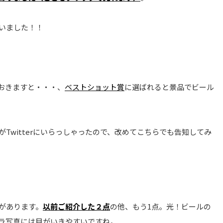
いました！！
おきますと・・・、
ベストショット賞
に選ばれると景品でビール
Twitterにいらっしゃったので、改めてこちらでも告知してみ
があります。
以前ご紹介した２点
の他、もう1点。光！ビールの
ラ写真には目がいきやすいですね。