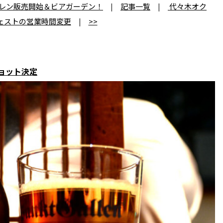
トガーレン販売開始＆ビアガーデン！
|
記事一覧
|
代々木オク
ェストの営業時間変更
|
>>
ョット決定