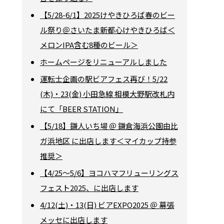
【5/28-6/1】2025けやきひろば春のビー
ル祭り＠さいたま新都心けやきひろば＜
メロンIPA含む8種のビール＞
ホームページをリニューアルしました
運転士企画の駅ビアフェス再び！5/22
(木)・23(金) 小田急線 相模大野駅改札内
にて「BEER STATION」
【5/18】鎌人いち場 ＠ 鎌倉海浜公園由比
ガ浜地区 に出店します＜マイカップ持参
推奨＞
【4/25～5/6】ヨコハマフリューリングス
フェスト2025、に出店します
4/12(土)・13(日) ビアEXPO2025 ＠ 幕張
メッセに出店します