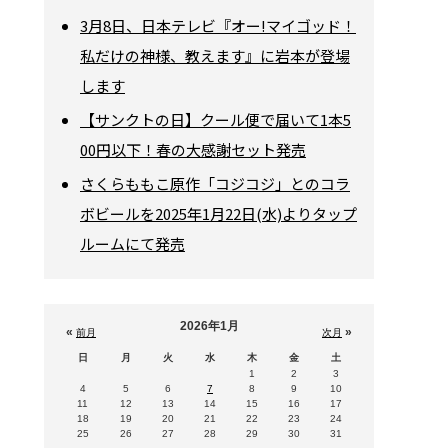
3月8日、日本テレビ『オー!マイゴッド！
私だけの神様、教えます』に岩本が登場
します
【サンクトの日】クール便で届いて1本5
00円以下！春の大感謝セット発売
さくらももこ原作「コジコジ」とのコラ
ボビールを2025年1月22日(水)よりタップ
ルームにて発売
2026年1月
«
»
前月
次月
日
月
火
水
木
金
土
1
2
3
4
5
6
7
8
9
10
11
12
13
14
15
16
17
18
19
20
21
22
23
24
25
26
27
28
29
30
31