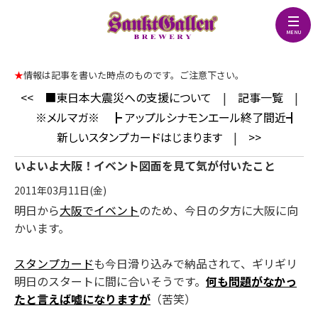
★
情報は記事を書いた時点のものです。ご注意下さい。
<<
■東日本大震災への支援について
|
記事一覧
|
※メルマガ※ ┣ アップルシナモンエール終了間近┫
新しいスタンプカードはじまります
|
>>
いよいよ大阪！イベント図面を見て気が付いたこと
2011年03月11日(金)
明日から
大阪でイベント
のため、今日の夕方に大阪に向
かいます。
スタンプカード
も今日滑り込みで納品されて、ギリギリ
明日のスタートに間に合いそうです。
何も問題がなかっ
たと言えば嘘になりますが
（苦笑）