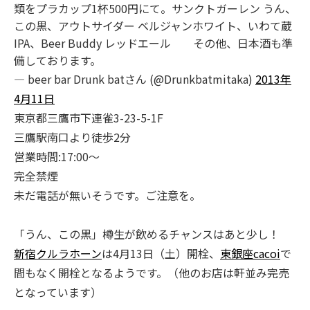
類をプラカップ1杯500円にて。サンクトガーレン うん、
この黒、アウトサイダー ベルジャンホワイト、いわて蔵
IPA、Beer Buddy レッドエール その他、日本酒も準
備しております。
— beer bar Drunk batさん (@Drunkbatmitaka)
2013年
4月11日
東京都三鷹市下連雀3-23-5-1F
三鷹駅南口より徒歩2分
営業時間:17:00～
完全禁煙
未だ電話が無いそうです。ご注意を。
「うん、この黒」樽生が飲めるチャンスはあと少し！
新宿クルラホーン
は4月13日（土）開栓、
東銀座cacoi
で
間もなく開栓となるようです。（他のお店は軒並み完売
となっています）