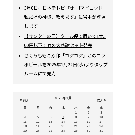
3月8日、日本テレビ『オー!マイゴッド！
私だけの神様、教えます』に岩本が登場
します
【サンクトの日】クール便で届いて1本5
00円以下！春の大感謝セット発売
さくらももこ原作「コジコジ」とのコラ
ボビールを2025年1月22日(水)よりタップ
ルームにて発売
2026年1月
«
»
前月
次月
日
月
火
水
木
金
土
1
2
3
4
5
6
7
8
9
10
11
12
13
14
15
16
17
18
19
20
21
22
23
24
25
26
27
28
29
30
31