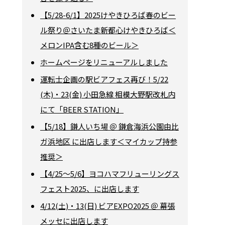
【5/28-6/1】2025けやきひろば春のビー
ル祭り＠さいたま新都心けやきひろば＜
メロンIPA含む8種のビール＞
ホームページをリニューアルしました
運転士企画の駅ビアフェス再び！5/22
(木)・23(金) 小田急線 相模大野駅改札内
にて「BEER STATION」
【5/18】鎌人いち場 ＠ 鎌倉海浜公園由比
ガ浜地区 に出店します＜マイカップ持参
推奨＞
【4/25～5/6】ヨコハマフリューリングス
フェスト2025、に出店します
4/12(土)・13(日) ビアEXPO2025 ＠ 幕張
メッセに出店します