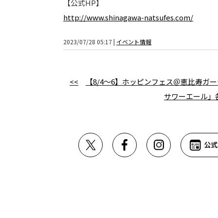
【公式HP】
http://www.shinagawa-natsufes.com/
2023/07/28 05:17 |
イベント情報
<<
【8/4～6】ホッピンフェス＠恵比寿ガ
サワーエール」