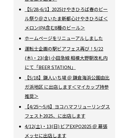
【5/28-6/1】2025けやきひろば春のビー
ル祭り＠さいたま新都心けやきひろば＜
メロンIPA含む8種のビール＞
ホームページをリニューアルしました
運転士企画の駅ビアフェス再び！5/22
(木)・23(金) 小田急線 相模大野駅改札内
にて「BEER STATION」
【5/18】鎌人いち場 ＠ 鎌倉海浜公園由比
ガ浜地区 に出店します＜マイカップ持参
推奨＞
【4/25～5/6】ヨコハマフリューリングス
フェスト2025、に出店します
4/12(土)・13(日) ビアEXPO2025 ＠ 幕張
メッセに出店します