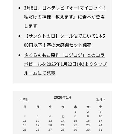
3月8日、日本テレビ『オー!マイゴッド！
私だけの神様、教えます』に岩本が登場
します
【サンクトの日】クール便で届いて1本5
00円以下！春の大感謝セット発売
さくらももこ原作「コジコジ」とのコラ
ボビールを2025年1月22日(水)よりタップ
ルームにて発売
2026年1月
«
»
前月
次月
日
月
火
水
木
金
土
1
2
3
4
5
6
7
8
9
10
11
12
13
14
15
16
17
18
19
20
21
22
23
24
25
26
27
28
29
30
31