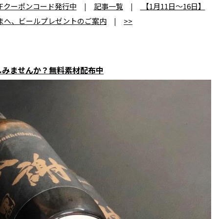
FFクーポンコード発行中
|
記事一覧
|
【1月11日～16日】
まへ、ビールプレゼントのご案内
|
>>
しみませんか？無料素材配布中