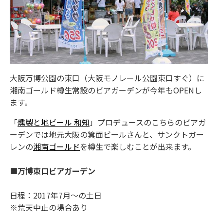
大阪万博公園の東口（大阪モノレール公園東口すぐ）に
湘南ゴールド樽生常設のビアガーデンが今年もOPENし
ます。
「
燻製と地ビール 和知
」プロデュースのこちらのビアガ
ーデンでは地元大阪の箕面ビールさんと、サンクトガー
レンの
湘南ゴールド
を樽生で楽しむことが出来ます。
■万博東口ビアガーデン
日程：2017年7月～の土日
※荒天中止の場合あり