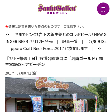
★
情報は記事を書いた時点のものです。ご注意下さい。
<<
泡までピンク！岩下の新生姜とのコラボビール「NEW G
INGER BEER」7月12日発売
|
記事一覧
|
【7/8-9】Sa
pporo Craft Beer Forest2017 に参加します
|
>>
【7月～毎週土日】万博公園東口に「湘南ゴールド」樽
生常設のビアガーデン
2017年07月07日(金)