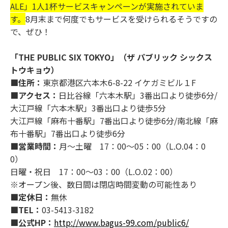
ALE」1人1杯サービスキャンペーンが実施されていま
す。
8月末まで何度でもサービスを受けられるそうですの
で、ぜひ！
「THE PUBLIC SIX TOKYO」（ザ パブリック シックス
トウキョウ）
■住所：
東京都港区六本木6-8-22 イケガミビル１F
■アクセス：
日比谷線「六本木駅」3番出口より徒歩6分/
大江戸線「六本木駅」3番出口より徒歩5分
大江戸線「麻布十番駅」7番出口より徒歩6分/南北線「麻
布十番駅」7番出口より徒歩6分
■営業時間：
月～土曜 17：00～05：00（L.O.04：0
0）
日曜・祝日 17：00～03：00（L.O.02：00）
※オープン後、数日間は閉店時間変動の可能性あり
■定休日：
無休
■TEL：
03-5413-3182
■公式HP：
http://www.bagus-99.com/public6/