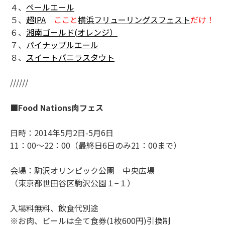
４、
ペールエール
５、
超IPA
ここと
横浜フリューリングスフェスト
だけ！
６、
湘南ゴールド(オレンジ）
７、
パイナップルエール
８、
スイートバニラスタウト
//////
■Food Nations肉フェス
日時：2014年5月2日-5月6日
11：00～22：00（最終日6日のみ21：00まで）
会場：駒沢オリンピック公園 中央広場
（東京都世田谷区駒沢公園１−１）
入場料無料、飲食代別途
※お肉、ビールは全て食券(1枚600円)引換制