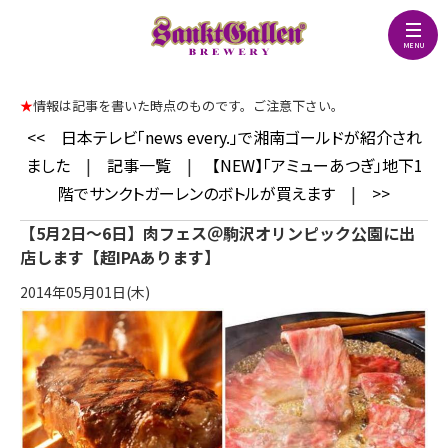
★
情報は記事を書いた時点のものです。ご注意下さい。
<<
日本テレビ「news every.」で湘南ゴールドが紹介され
ました
|
記事一覧
|
【NEW】「アミューあつぎ」地下1
階でサンクトガーレンのボトルが買えます
|
>>
【5月2日～6日】肉フェス＠駒沢オリンピック公園に出
店します【超IPAあります】
2014年05月01日(木)