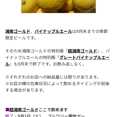
湘南ゴールド
、
パイナップルエール
は9月末までの季節
限定ビールです。
そのため湘南ゴールドの特別版「
超湘南ゴールド
」、パ
イナップルエールの特別版「
グレートパイナップルエー
ル
」も9月末で終了です。お飲み逃しなく。
※それぞれのお店への納品量には限りがあります。
※お店の樽の在庫状況によって飲めるタイミングが前後
する場合があります。
■
超湘南ゴールド
ここで飲めます
終了
・
9月3日（土） ブルワリー開放デー