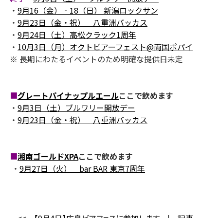
・
9月16（金）‐18（日） 新潟ロックサン
・
9月23日（金・祝） 八重洲バッカス
・
9月24日（土）高松クラック1周年
・
10月3日（月）オクトビアーフェスト@両国ポパイ
※ 長期にわたるイベントのため明確な提供日未定
■
グレートパイナップルエール
ここで飲めます
・
9月3日（土）ブルワリー開放デー
・
9月23日（金・祝） 八重洲バッカス
■
湘南ゴールドXPA
ここで飲めます
・
9月27日（火） bar BAR 東京7周年
<<
【9月4日】広島ビアフェスに参加します
|
記事一