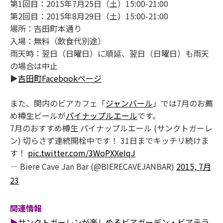
第1回目：2015年7月25日（土）15:00-21:00
第2回目：2015年8月29日（土）15:00-21:00
場所：吉田町本通り
入場：無料（飲食代別途）
雨天時：翌日（日曜日）に順延、翌日（日曜日）も雨天
の場合は中止
▶
吉田町Facebookページ
また、関内のビアカフェ「
ジャンバール
」では7月のお薦
め樽生ビールが
パイナップルエール
です。
7月のおすすめ樽生 パイナップルエール (サンクトガーレ
ン) 切らさず連続開栓中です！ 31日までキッチリ続けま
す！
pic.twitter.com/3WoPXXeIqJ
— Biere Cave Jan Bar (@BIERECAVEJANBAR)
2015, 7月
23
関連情報
▶
サンクトガーレンが楽しめるビアガーデン・ビアテラ