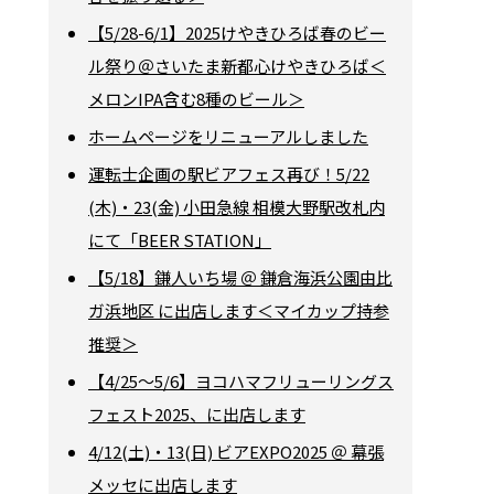
【5/28-6/1】2025けやきひろば春のビー
ル祭り＠さいたま新都心けやきひろば＜
メロンIPA含む8種のビール＞
ホームページをリニューアルしました
運転士企画の駅ビアフェス再び！5/22
(木)・23(金) 小田急線 相模大野駅改札内
にて「BEER STATION」
【5/18】鎌人いち場 ＠ 鎌倉海浜公園由比
ガ浜地区 に出店します＜マイカップ持参
推奨＞
【4/25～5/6】ヨコハマフリューリングス
フェスト2025、に出店します
4/12(土)・13(日) ビアEXPO2025 ＠ 幕張
メッセに出店します