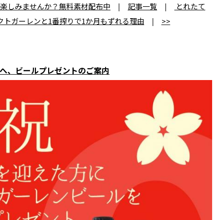
で楽しみませんか？無料素材配布中
|
記事一覧
|
とれたて
クトガーレンと1番搾りで1か月もずれる理由
|
>>
まへ、ビールプレゼントのご案内