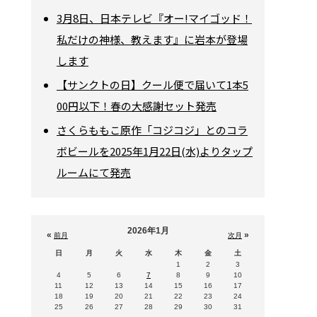
3月8日、日本テレビ『オー!マイゴッド！
私だけの神様、教えます』に岩本が登場
します
【サンクトの日】クール便で届いて1本5
00円以下！春の大感謝セット発売
さくらももこ原作「コジコジ」とのコラ
ボビールを2025年1月22日(水)よりタップ
ルームにて発売
2026年1月
«
»
前月
次月
日
月
火
水
木
金
土
1
2
3
4
5
6
7
8
9
10
11
12
13
14
15
16
17
18
19
20
21
22
23
24
25
26
27
28
29
30
31