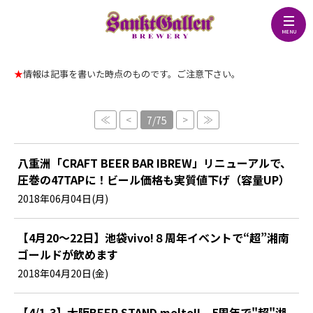
★
情報は記事を書いた時点のものです。ご注意下さい。
≪
<
>
≫
7/75
八重洲「CRAFT BEER BAR IBREW」リニューアルで、
圧巻の47TAPに！ビール価格も実質値下げ（容量UP）
2018年06月04日(月)
【4月20～22日】池袋vivo!８周年イベントで“超”湘南
ゴールドが飲めます
2018年04月20日(金)
【4/1-3】大阪BEER STAND molto!!、5周年で"超"湘