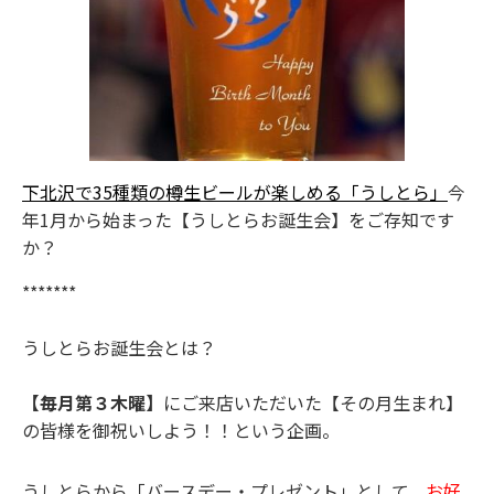
下北沢で35種類の樽生ビールが楽しめる「うしとら」
今
年1月から始まった【うしとらお誕生会】をご存知です
か？
*******
うしとらお誕生会とは？
【毎月第３木曜】
にご来店いただいた【その月生まれ】
の皆様を御祝い
しよう！！という企画。
うしとらから「バースデー・プレゼント」として、
お好