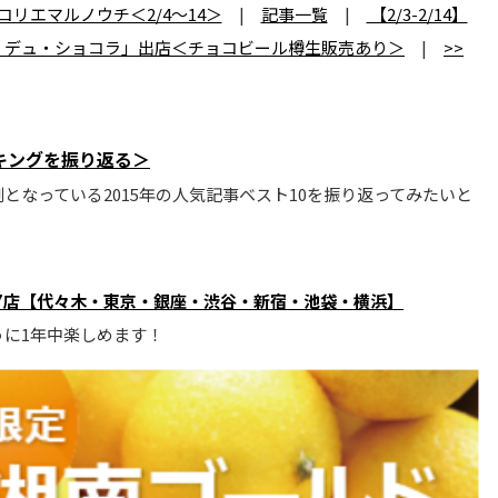
リエマルノウチ＜2/4～14＞
|
記事一覧
|
【2/3-2/14】
・デュ・ショコラ」出店＜チョコビール樽生販売あり＞
|
>>
ンキングを振り返る＞
となっている2015年の人気記事ベスト10を振り返ってみたいと
7店【代々木・東京・銀座・渋谷・新宿・池袋・横浜】
ように1年中楽しめます！