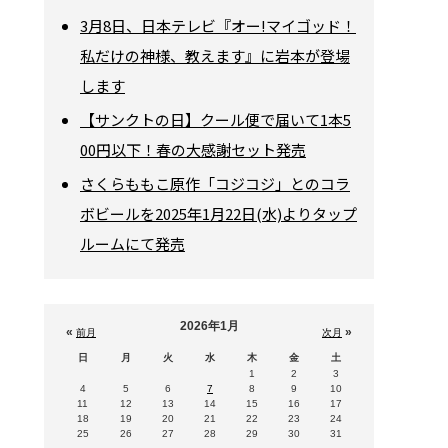
3月8日、日本テレビ『オー!マイゴッド！
私だけの神様、教えます』に岩本が登場
します
【サンクトの日】クール便で届いて1本5
00円以下！春の大感謝セット発売
さくらももこ原作「コジコジ」とのコラ
ボビールを2025年1月22日(水)よりタップ
ルームにて発売
2026年1月
«
»
前月
次月
日
月
火
水
木
金
土
1
2
3
4
5
6
7
8
9
10
11
12
13
14
15
16
17
18
19
20
21
22
23
24
25
26
27
28
29
30
31