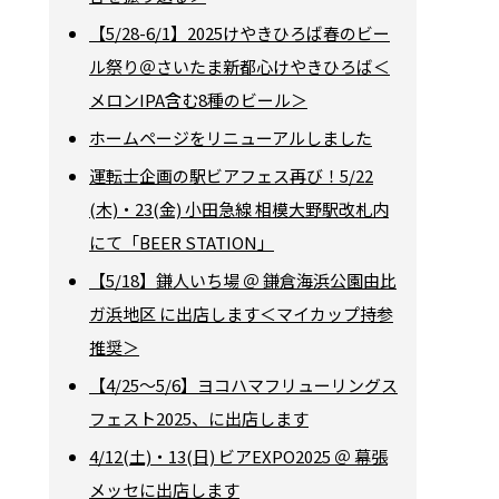
【5/28-6/1】2025けやきひろば春のビー
ル祭り＠さいたま新都心けやきひろば＜
メロンIPA含む8種のビール＞
ホームページをリニューアルしました
運転士企画の駅ビアフェス再び！5/22
(木)・23(金) 小田急線 相模大野駅改札内
にて「BEER STATION」
【5/18】鎌人いち場 ＠ 鎌倉海浜公園由比
ガ浜地区 に出店します＜マイカップ持参
推奨＞
【4/25～5/6】ヨコハマフリューリングス
フェスト2025、に出店します
4/12(土)・13(日) ビアEXPO2025 ＠ 幕張
メッセに出店します