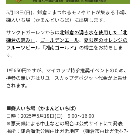
5月18日(日)、鎌倉にまつわるモノやヒトが集まる市場、
鎌人いち場（かまんどいちば）に出店します。
サンクトガーレンからは
北鎌倉の湧き水を使用した「北
鎌倉の恵み」
、
ゴールデンエール
、
夏限定のオレンジの
フルーツビール「湘南ゴールド」
の樽生をお持ちしま
す。
1杯650円ですが、マイカップ持参推奨イベントのため、
持参の無い方はリユースカップデポジット代金が上乗せ
されます。
■鎌人いち場（かまんどいちば）
日時：2025年5月18日(日) 9:00～16:00
※悪天候による中止などの場合は公式サイトにて発表
場所：鎌倉海浜公園由比ガ浜地区 （鎌倉市由比ガ浜4-7-