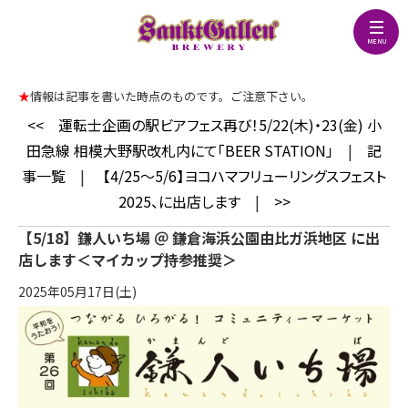
★
情報は記事を書いた時点のものです。ご注意下さい。
<<
運転士企画の駅ビアフェス再び！5/22(木)・23(金) 小
田急線 相模大野駅改札内にて「BEER STATION」
|
記
事一覧
|
【4/25～5/6】ヨコハマフリューリングスフェスト
2025、に出店します
|
>>
【5/18】鎌人いち場 ＠ 鎌倉海浜公園由比ガ浜地区 に出
店します＜マイカップ持参推奨＞
2025年05月17日(土)