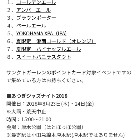
１、
ゴールデンエール
２、
アンバーエール
３、
ブラウンポーター
４、
ペールエール
５、
YOKOHAMA XPA（IPA)
６、
夏限定 湘南ゴールド（オレンジ）
７、
夏限定 パイナップルエール
８、
スイートバニラスタウト
サンクトガーレンのポイントカード
対象イベントですの
で集めている方はお持ちください。
■あつぎジャズナイト2018
開催日：2018年8月23日(木)・24日(金)
※大雨・荒天中止
時間：15:00～21:00
会場：厚木公園（はとぽっぽ公園）
※最寄駅は小田急線本厚木駅(厚木駅ではありません)